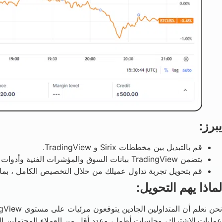
يبرز:
قم بالتبديل بين مخططات Sirix و TradingView.
يتضمن TradingView بيانات السوق والمؤشرات الفنية وأدوات الرسوم البيانية.
قم بتحويل تجربة تداول عميلك من خلال التخصيص الكامل ، بما في
لماذا يهم التحويل:
عمليات الاشتراك، وجلسات أطول، وعدد أقل من العملاء المحتملين ال