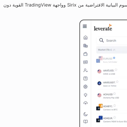
لقد قمنا بدمج الرسوم البيانية المتقدمة الشهيرة TradingView في منصة Sirix Webtrader مباشرةً. يمكن للمتداولين الآن التبديل بين الرسوم البيانية الافتراضية من Sirix وواجهة TradingView القوية دون