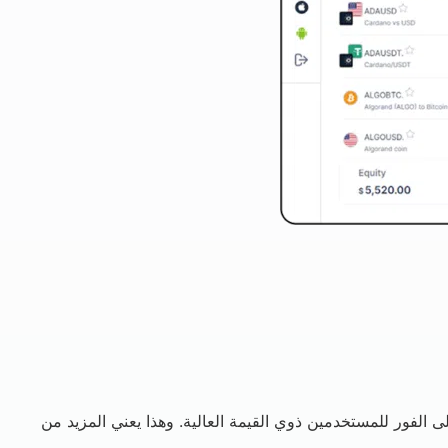
ومجاناً) يجعل منصتك أكثر جاذبية على الفور للمستخدمين ذوي القيمة العالية. وهذا يعني المزيد من