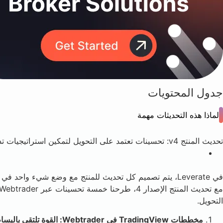
جدول المحتويات
لماذا هذه التحديثات مهمة
تحديث المنتج v4: تحسينات تعتمد على التحويل لتمكين استراتيجيات تداول أكثر ذكاء
في Leverate، يتم تصميم كل تحديث للمنتج مع وضع شيء وا
التحويل.
مخططات TradingView في Webtrader: القوة تلتقي بالبساطة