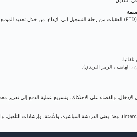
ي التداول.
يزيل التدفق الجديد للإيداع لأول مرة (FTD) من عملية الإيداع السريع (FTD) العقبات من رحلة التسجي
لقائيا.
ن ، الهاتف ، الرمز البريدي).
ى الاحتكاك، وتسريع عملية الدفع إلى تعزيز معدلات FTD بشكل كبير. خطوات أقل = إيداعات 
تتميز منطقة العميل الآن بتكامل كامل مع نظام الاتصال الداخلي (Intercom). وهذا يعني الدردشة الم