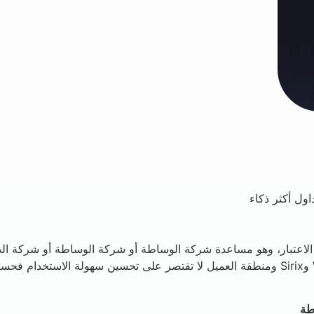
حد في الاعتبار، وهو مساعدة شركة الوساطة أو شركة الوساطة أو شركة 
مع تحديث المنتج الإصدار 4، طرحنا خمسة تحسينات عبر Webtrader وSirix ومنطقة العميل لا تقت