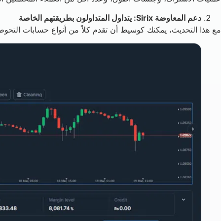
دعم المعاوضة Sirix: يتداول المتداولون بطريقتهم الخاصة
مع هذا التحديث، يمكنك كوسيط أن تقدم كلاً من أنواع حسابات التحوط والمعاوضة مباشرة في Sirix Webtrader. وسواء كانت إدارة المخاطر أو تح