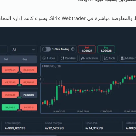
سين التنفيذ، فالخيار لك دون أي خسارة في الوظائف.