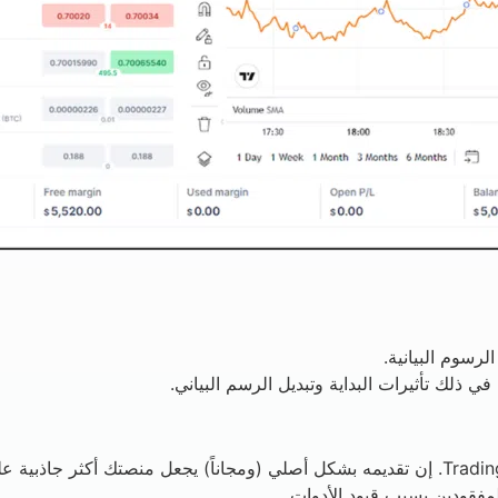
 ذلك تأثيرات البداية وتبديل الرسم البياني.
نحن نعلم أن المتداولين الجادين يتوقعون مرئيات على مستوى TradingView. إن تقديمه بشكل أصلي (
مفقودين بسبب قيود الأدوات.