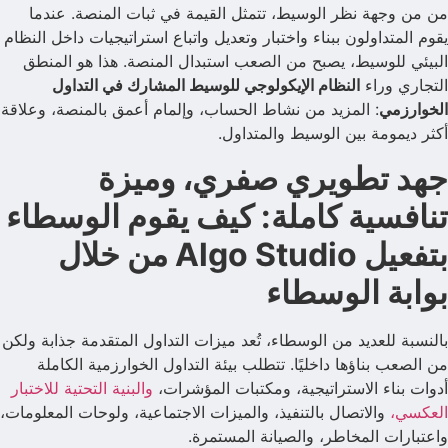
من من وجهة نظر الوسيط، تتمثل القيمة في ثبات المنصة. عندما
يقوم المتداولون ببناء واختبار وتعديل واتباع استراتيجيات داخل النظام
البيئي للوسيط، يصبح من الصعب استبدال المنصة. هذا هو المنطق
التجاري وراء
النظام الإيكولوجي للوسيط المشارك في التداول
الخوارزمي
: المزيد من نشاط الحساب، وإلمام أعمق بالمنصة، وعلاقة
أكثر ديمومة بين الوسيط والمتداول.
جهد تطويري صفري، وميزة
تنافسية كاملة: كيف يقوم الوسطاء
بتفعيل Algo Studio من خلال
بوابة الوسطاء
بالنسبة للعديد من الوسطاء، تُعد ميزات التداول المتقدمة جذابة ولكن
من الصعب بناؤها داخليًا. تتطلب بيئة التداول الخوارزمية الكاملة
أدوات بناء الاستراتيجية، ومكتبات المؤشرات،
والبنية التحتية للاختبار
العكسي،
والاتصال بالتنفيذ، والميزات الاجتماعية، ولوحات المعلومات،
واعتبارات المخاطر، والصيانة المستمرة.