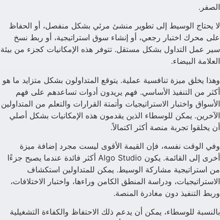
الصفر.
لا يحتاج الوسيط إلى تطوير منشئ مرئي بشكل منفصل، أو الحفاظ
على محرك اختبار رجعي، أو إنشاء سوق استراتيجية، أو ربط نسخ
سير عمل التداول بشكل مستقل. تتوفر هذه الإمكانيات كجزء من بيئة
العلامة البيضاء.
وهذا يخلق ميزة تنافسية عملية. يتوقع المتداولون بشكل متزايد ما هو
أكثر من التنفيذ الأساسي. فهم يريدون أدوات تساعدهم على فهم
الأسواق واختبار الاستراتيجيات وأتمتة القرارات والتعلم من المتداولين
الآخرين. يمكن للوسطاء الذين يقدمون هذه الإمكانيات بشكل أصلي
أن يخلقوا تجربة منصة أكثر اكتمالاً.
وفي الوقت نفسه، فإن القيمة الأقوى ليست مجرد إضافة ميزة
أخرى إلى القائمة. يكون Algo Studio أكثر فائدة عندما يصبح جزءًا
من استراتيجية مشاركة الوسيط. يمكن للمتداولين استكشاف
الاستراتيجيات، ودراسة المنطق الكامن وراءها، واختبار الاختلافات،
وربط التنفيذ دون مغادرة المنصة.
بالنسبة للوسطاء، يمكن أن يدعم ذلك الاحتفاظ والكفاءة التشغيلية