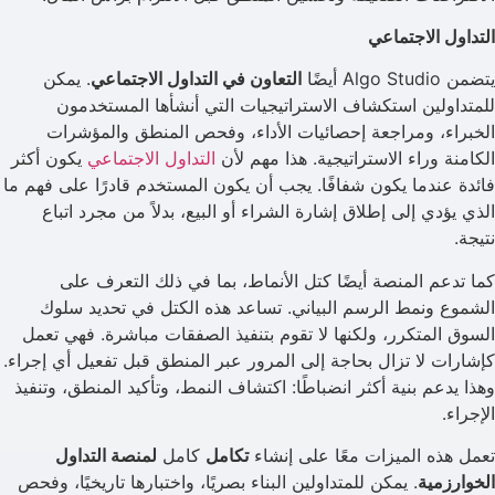
التداول الاجتماعي
يتضمن Algo Studio أيضًا
التعاون في التداول الاجتماعي
. يمكن
للمتداولين استكشاف الاستراتيجيات التي أنشأها المستخدمون
الخبراء، ومراجعة إحصائيات الأداء، وفحص المنطق والمؤشرات
الكامنة وراء الاستراتيجية. هذا مهم لأن
التداول الاجتماعي
يكون أكثر
فائدة عندما يكون شفافًا. يجب أن يكون المستخدم قادرًا على فهم ما
الذي يؤدي إلى إطلاق إشارة الشراء أو البيع، بدلاً من مجرد اتباع
نتيجة.
كما تدعم المنصة أيضًا كتل الأنماط، بما في ذلك التعرف على
الشموع ونمط الرسم البياني. تساعد هذه الكتل في تحديد سلوك
السوق المتكرر، ولكنها لا تقوم بتنفيذ الصفقات مباشرة. فهي تعمل
كإشارات لا تزال بحاجة إلى المرور عبر المنطق قبل تفعيل أي إجراء.
وهذا يدعم بنية أكثر انضباطًا: اكتشاف النمط، وتأكيد المنطق، وتنفيذ
الإجراء.
تعمل هذه الميزات معًا على إنشاء
تكامل
كامل
لمنصة التداول
الخوارزمية
. يمكن للمتداولين البناء بصريًا، واختبارها تاريخيًا، وفحص