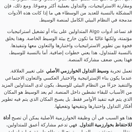
ومقارنة الاستراتيجيات، والتداول بعملية أكثر وضوحًا. ومع ذلك، فإن
المشكلة بالنسبة للعديد من الوسطاء هي ما إذا كانت هذه الأدوات
مدمجة في النظام البيئي الكامل لمنصة الوسيط.
قد تساعد أدوات Algo المتداولين على بناء أو تشغيل استراتيجيات
مؤتمتة، ولكنها غالبًا ما تكون خارج بيئة الوسيط الخاصة. وهذا يخلق
فجوة بين تطوير الاستراتيجيات واختبارها والتعاون معها وتنفيذها.
بالنسبة للمتداول، هذا يعني خطوات إضافية. أما بالنسبة للوسيط،
فهذا يعني ضعف مشاركة المنصة.
تعمل تجربة
وسيط التداول الخوارزمي الأصلي
على تغيير العلاقة.
عندما يكون بناء الإستراتيجية والاختبار العكسي والتعاون الاجتماعي
والتنفيذ جزءًا من النظام البيئي للوسيط، يكون لدى المتداولين المزيد
من الأسباب للبقاء نشطين داخل المنصة. لم يعد الوسيط هو المكان
الذي يتم فيه تنفيذ الأوامر فقط. بل يصبح المكان الذي يتم فيه تطوير
أفكار التداول واختبارها وتنقيحها وتفعيلها.
هذا هو السبب في أن وظيفة الخوارزمية الأصلية يمكن أن تصبح
أداة
للاحتفاظ بخوارزمية التداول
. فهي تدعم مشاركة أعمق للمتداولين،
وتقلل من تجزئة سير العمل، وتمنح الوسطاء طريقة عملية لزيادة