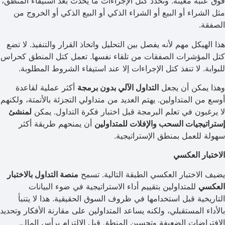
فوق عتبة معينة. وتحدد كتل الإجراءات ما يحدث بعد استيفاء المنطق،
مثل الشراء أو البيع أو الشراء الذكي أو البيع الذكي أو الخروج من
الصفقة.
هذا الهيكل مهم لأنه يفصل بين التحليل واتخاذ القرار والتنفيذ. لا تضع
كتل المؤشرات الصفقات من تلقاء نفسها. تعمل كتل المنطق كحراس
للبوابة. لا تنفذ كتل الإجراءات إلا عند استيفاء الشروط المطلوبة.
وهذا يمكن أن يجعل
التداول الآلي بدون برمجة
أكثر عملية لقاعدة
أوسع من المتداولين. يهتم العديد من متداولي التجزئة بالأتمتة، ولكنهم
لا يرغبون في تعلم البرمجة قبل اختبار فكرة التداول. يمكن
لمنشئ
إستراتيجيات السحب والإفلات للمتداولين
أن يمنحهم طريقة أكثر
سهولة للعمل بمنطق الإستراتيجية.
الاختبار العكسي
يضيف الاختبار العكسي الطبقة التالية. تسمح
منصة التداول بالاختبار
العكسي
للمتداولين بتقييم أداء الاستراتيجية في ضوء البيانات
التاريخية قبل استخدامها في ظروف السوق الحقيقية. هذا لا يتنبأ
بالأداء المستقبلي، ولكنه يساعد المتداولين على مقارنة الأفكار وتحديد
الافتراضات الضعيفة وتحسين المنطق قبل الالتزام برأس المال.