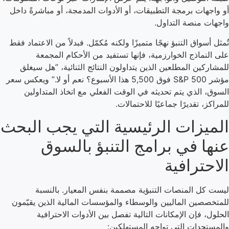
أو واجهات برمجة التطبيقات، أو الأدوات المدمجة، أو مباشرةً داخل
واجهات منصة التداول.
تُمثل أسواق التنبؤ نهجًا متميزًا ولكنه مُكمّل. فبدلاً من الاعتماد فقط
على النماذج الخوارزمية، فإنها تستفيد من الأحكام المجمعة
للمشاركين المطلعين الذين يتداولون النتائج الثنائية، ”هل سيغلق
مؤشر S&P 500 فوق 5,500 هذا الأسبوع؟ نعم أو لا.” ويعكس سعر
السوق، الذي يتم تحديثه في الوقت الفعلي مع اتخاذ المتداولين
للمراكز، تقديرًا جماعيًا للاحتمالات.
الميزات الرئيسية التي يجب البحث
عنها في برامج التنبؤ بالسوق
الاحترافية
ليست كل المنصات التنبؤية مصممة بنفس المعيار. بالنسبة
للمتخصصين الماليين والوسطاء والمؤسسات المالية الذين يقيّمون
الحلول، فإن الإمكانات التالية تفصل بين الأدوات الاحترافية
والمستجدات التي تواجه المستهلكين: