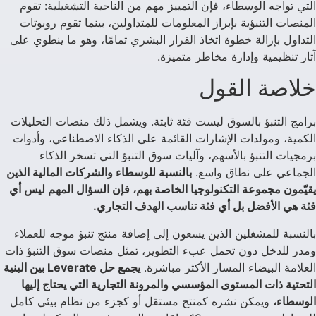
التي تواجه الوسطاء، فإن التمييز مهم من الناحية التشغيلية: تقوم
المنصات التنبؤية بإبراز المعلومات للمتداولين، بينما تقوم روبوتات
التداول بإزالة خطوة اتخاذ القرار البشري تمامًا، وهو ما ينطوي على
آثار تنظيمية وإدارة مخاطر متميزة.
خلاصة القول
برامج التنبؤ بالسوق ليست فئة ثابتة. ويشمل ذلك منصات التحليلات
الكمية، ومولدات الإشارات القائمة على الذكاء الاصطناعي، وأدوات
برمجيات التنبؤ بالأسهم، وآليات سوق التنبؤ التي تسخر الذكاء
الجماعي على نطاق واسع.
بالنسبة للوسطاء والشركات المالية الذين
يقيّمون مجموعة التكنولوجيا الخاصة بهم، فإن السؤال المهم ليس أي
فئة هي الأفضل بل أي فئة تناسب الهدف التجاري.
بالنسبة للمشغلين الذين يسعون إلى إضافة منتج تنبؤ موجه للعملاء
ومدر للدخل دون تحمل عبء التطوير، تمثل منصات سوق التنبؤ ذات
العلامة البيضاء المسار الأكثر مباشرة.
يجمع حل Leverate بين البنية
التحتية ذات المستوى المؤسسي والمرونة التجارية التي يحتاج إليها
الوسطاء،
ويمكن نشره كمنتج مستقل أو كجزء من نظام بيئي كامل