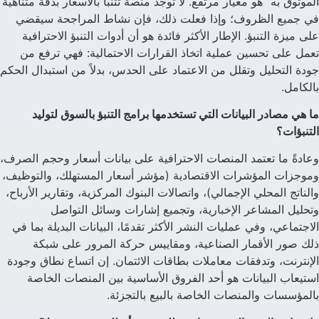
الموثوق به” هو معيار مرتفع. لا توجد منصة تتنبأ بالأسعار بدقة متناهية
في جميع الظروف؛ وإذا فعلت ذلك، فإن نشاط المراجحة سيقضي
على ميزة التنبؤ. الإطار الأكثر فائدة هو أن أدوات التنبؤ الاحترافية
تعمل على تحسين عملية اتخاذ القرارات الاحتمالية: فهي ترفع من
جودة التحليل وتقلل من الاعتماد على الحدس، بدلاً من استبدال الحكم
بالكامل.
ما هي مصادر البيانات التي تستخدمها برامج التنبؤ بالسوق لتوليد
التنبؤات؟
وعادةً ما تعتمد المنصات الاحترافية على بيانات أسعار وحجم الصرف،
وموجزات المؤشرات الاقتصادية (مؤشر أسعار المستهلك، والتوظيف،
والناتج المحلي الإجمالي)، واتصالات البنوك المركزية، وتقارير الأرباح،
وتحليل المشاعر الإخبارية، وتجميع إشارات وسائل التواصل
الاجتماعي، وفي عمليات النشر الأكثر تقدمًا، البيانات البديلة بما في
ذلك صور الأقمار الصناعية، ومقاييس حركة المرور على شبكة
الإنترنت، وتدفقات معاملات بطاقات الائتمان. إن اتساع نطاق وجودة
استيعاب البيانات هو أحد الفروق الأساسية بين المنصات الخاصة
بالمؤسسات والمنصات الخاصة بالبيع بالتجزئة.