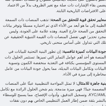
يضمن بقاء الإشارات ذات صلة مع تغير الظروف بدلاً من الاعتماد
على الافتراضات التاريخية الثابتة.
معايير تحقق قوية للتحقق من الصحة:
تذهب المنصات ذات السمعة
الطيبة إلى ما هو أبعد من الأداء الذي تم اختباره مسبقًا وتوفر بيانات
التحقق من الصحة خارج العينة. وهذه علامة على الجودة، وليس
مجرد تحذير؛ فهي تفصل المنصات ذات القيمة التنبؤية الحقيقية عن
تلك التي تتداول على أساس منحنى تاريخي.
جودة البيانات كميزة تنافسية:
إن تطور البنية التحتية للبيانات في
المنصة هو أحد أهم عوامل التمايز التي تميزها. تستثمر الحلول ذات
المستوى المؤسسي بكثافة في التغذية منخفضة الكمون وتسوية
البيانات وتكامل البيانات البديلة، مما يحول جودة البيانات من عامل
مخاطرة إلى ميزة في الأداء.
بنية جاهزة للامتثال:
لا تمثل المواءمة التنظيمية عبئًا على المنصات
المصممة جيدًا؛ فهي ميزة مدمجة. يتم شحن الحلول الرائدة مع تكامل
KYC/AML، وتسجيل التدقيق، وأدوات الإفصاح، مما يسمح للوسطاء
بالنشر بثقة ضمن إطار العمل التنظيمي الخاص بهم دون نفقات
تطوير مخصصة.