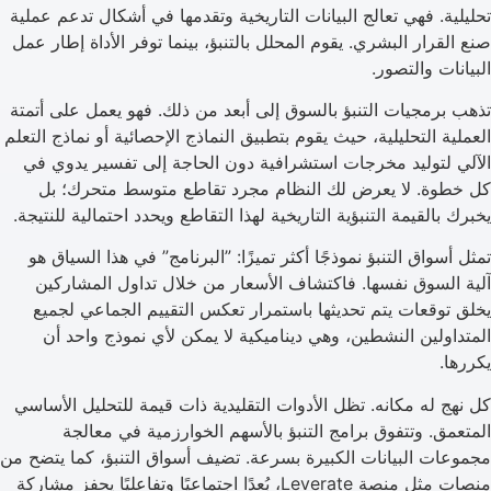
تحليلية. فهي تعالج البيانات التاريخية وتقدمها في أشكال تدعم عملية
صنع القرار البشري. يقوم المحلل بالتنبؤ، بينما توفر الأداة إطار عمل
البيانات والتصور.
تذهب برمجيات التنبؤ بالسوق إلى أبعد من ذلك. فهو يعمل على أتمتة
العملية التحليلية، حيث يقوم بتطبيق النماذج الإحصائية أو نماذج التعلم
الآلي لتوليد مخرجات استشرافية دون الحاجة إلى تفسير يدوي في
كل خطوة. لا يعرض لك النظام مجرد تقاطع متوسط متحرك؛ بل
يخبرك بالقيمة التنبؤية التاريخية لهذا التقاطع ويحدد احتمالية للنتيجة.
تمثل أسواق التنبؤ نموذجًا أكثر تميزًا: ”البرنامج” في هذا السياق هو
آلية السوق نفسها. فاكتشاف الأسعار من خلال تداول المشاركين
يخلق توقعات يتم تحديثها باستمرار تعكس التقييم الجماعي لجميع
المتداولين النشطين، وهي ديناميكية لا يمكن لأي نموذج واحد أن
يكررها.
كل نهج له مكانه. تظل الأدوات التقليدية ذات قيمة للتحليل الأساسي
المتعمق. وتتفوق برامج التنبؤ بالأسهم الخوارزمية في معالجة
مجموعات البيانات الكبيرة بسرعة. تضيف أسواق التنبؤ، كما يتضح من
منصات مثل منصة Leverate، بُعدًا اجتماعيًا وتفاعليًا يحفز مشاركة