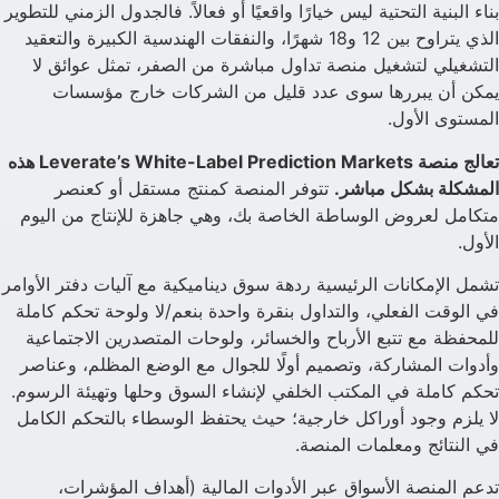
بناء البنية التحتية ليس خيارًا واقعيًا أو فعالاً. فالجدول الزمني للتطوير
الذي يتراوح بين 12 و18 شهرًا، والنفقات الهندسية الكبيرة والتعقيد
التشغيلي لتشغيل منصة تداول مباشرة من الصفر، تمثل عوائق لا
يمكن أن يبررها سوى عدد قليل من الشركات خارج مؤسسات
المستوى الأول.
تعالج منصة Leverate’s White-Label Prediction Markets هذه
المشكلة بشكل مباشر.
تتوفر المنصة كمنتج مستقل أو كعنصر
متكامل لعروض الوساطة الخاصة بك، وهي جاهزة للإنتاج من اليوم
الأول.
تشمل الإمكانات الرئيسية ردهة سوق ديناميكية مع آليات دفتر الأوامر
في الوقت الفعلي، والتداول بنقرة واحدة بنعم/لا ولوحة تحكم كاملة
للمحفظة مع تتبع الأرباح والخسائر، ولوحات المتصدرين الاجتماعية
وأدوات المشاركة، وتصميم أولًا للجوال مع الوضع المظلم، وعناصر
تحكم كاملة في المكتب الخلفي لإنشاء السوق وحلها وتهيئة الرسوم.
لا يلزم وجود أوراكل خارجية؛ حيث يحتفظ الوسطاء بالتحكم الكامل
في النتائج ومعلمات المنصة.
تدعم المنصة الأسواق عبر الأدوات المالية (أهداف المؤشرات،