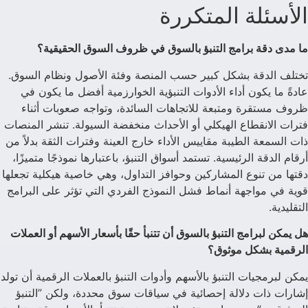
الأسئلة المتكررة
ما مدى دقة برامج التنبؤ بالسوق في ظروف السوق الحقيقية؟
تختلف الدقة بشكل كبير حسب المنصة وفئة الأصول ونظام السوق.
عادةً ما يكون أداء الأدوات التنبؤية الخوارزمية أفضل ما يكون في
ظروف مستقرة ومتبعة للاتجاهات السائدة، وتواجه صعوبات أثناء
فترات الانقطاع الهيكلي أو الأحداث منخفضة السيولة. تنشر المنصات
ذات السمعة الطيبة مقاييس الأداء خارج العينة وفترات الثقة بدلاً من
أرقام الدقة الرئيسية. تستمد أسواق التنبؤ، باعتبارها نموذجًا متميزًا،
دقتها من تنوع المشاركين وحوافز التداول، وهي خاصية هيكلية تجعلها
قوية في مواجهة أنماط فشل النموذج الفردي التي تؤثر على البرامج
التقليدية.
هل يمكن لبرامج التنبؤ بالسوق أن تتنبأ حقًا بأسعار الأسهم أو العملات
الرقمية بشكل موثوق؟
يمكن لبرمجيات التنبؤ بالأسهم وأدوات التنبؤ بالعملات الرقمية أن تولد
إشارات ذات دلالة إحصائية في سياقات سوق محددة، ولكن ”التنبؤ