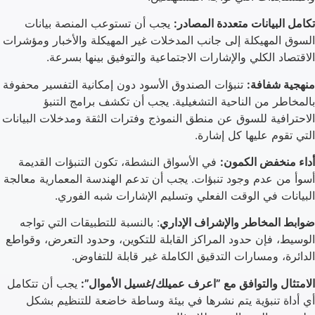
تكامل البيانات متعددة المصادر:
يجب أن تستوعب المنصة بيانات
السوق المهيكلة إلى جانب المدخلات غير المهيكلة والأخبار ومؤشرات
الاقتصاد الكلي والإشارات الاجتماعية والتوفيق بينها بسرعة.
منهجية شفافة:
تنبؤات الصندوق الأسود دون إمكانية التفسير محفوفة
بالمخاطر من الناحية التشغيلية. يجب أن تكشف برامج التنبؤ
الاحترافية للسوق عن منطق النموذج وفترات الثقة ومدخلات البيانات
التي تقوم عليها كل إشارة.
أداء منخفض الكمون:
في الأسواق النشطة، تكون التنبؤات القديمة
أسوأ من عدم وجود تنبؤات. يجب أن تدعم الهندسة المعمارية معالجة
البيانات في الوقت الفعلي وتسليم الإشارات شبه الفوري.
ضوابط المخاطر والإشراف الإداري
: بالنسبة للتطبيقات التي تواجه
الوسيط، فإن حدود المراكز القابلة للتكوين، وحدود التعرض، وقواطع
الدائرة، ومسارات التدقيق الكاملة غير قابلة للتفاوض.
الامتثال والتوافق مع ”اعرف عميلك/غسيل الأموال”:
يجب أن تتكامل
أي أداة تنبؤية يتم نشرها في بيئة وساطة خاضعة للتنظيم بشكل