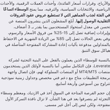
والأرباح، وقرارات أسعار الفائدة)، وأحداث العملات الرقمية، والأحداث
الرياضية، والانتخابات السياسية، والترفيه، مما يمنح
الوسطاء اتساعًا
في الفئة لجذب الجماهير التي لا تستطيع عروض عقود الفروقات
التقليدية الوصول إليها.
أبلغ المشغلون الذين ينشرون المنصة عن
تحسن في معدل استحواذ المستخدمين بما يقدر بـ 3 أضعاف،
وإيرادات إضافية تصل إلى 15-25% من فروق الأسعار والرسوم،
وفي بعض الحالات تصل إلى 85% من الزيادة الشهرية في الاحتفاظ
بالمتداولين مدفوعة بآليات إعادة المشاركة المفتوحة المتأصلة في
هياكل سوق التنبؤ.
بالنسبة للوسطاء الذين يعملون بالفعل على البنية التحتية لشركة
Leverate، فإن التكامل سلس. أما بالنسبة لأولئك الذين يستخدمون
منصات MT4/MT5 أو المنصات المملوكة لهم، فإن اتصال واجهة
برمجة التطبيقات متاح مع دعم فني مخصص وجداول زمنية نموذجية
تتراوح بين أسبوعين وأربعة أسابيع.
إن حجم الفرصة المتاحة في السوق آخذ في الازدياد، ومعظم وسطاء
التجزئة لم يتصرفوا بعد في هذا الشأن. لا تزال نافذة التمركز الأول
مفتوحة، ولكن ليس إلى أجل غير مسمى.