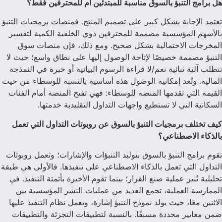
هل برامج التنبؤ بالسوق مناسبة للمبتدئين أم للمحترفين فقط؟
تعتمد الإجابة بشكل كبير على تصميم المنتج. فمنصات برمجيات التنبؤ
بالأسهم المؤسسية مصممة للمحترفين ذوي الخلفية الكمية لتفسير
المخرجات الاحتمالية بشكل صحيح. ومع ذلك، فإن منصات سوق
التنبؤ مصممة خصيصًا لإتاحة الوصول إليها على نطاق واسع؛ حيث لا
تتطلب آلية ثنائية نعم/لا قراءة الرسوم البيانية أو خبرة في النمذجة
المالية. وتُعد إمكانية الوصول هذه أساسية بالنسبة للوسطاء من حيث
القيمة التي تقدمها المنصة للوسطاء: فهي تفتح المنصة أمام الفئات
السكانية التي لا تستطيع واجهات التداول التقليدية خدمتها.
كيف تختلف برمجيات التنبؤ بالسوق عن روبوتات التداول التي تعمل
بالذكاء الاصطناعي؟
تقوم برامج التنبؤ بالسوق بتوليد التنبؤات والإشارات؛ وتعمل روبوتات
التداول التي تعمل بالذكاء الاصطناعي على تنفيذها. فالأولى هي طبقة
تحليلية تُنير عملية صنع القرار؛ بينما تقوم الأخيرة بأتمتة التنفيذ. في
الممارسة العملية، تجمع العديد من عمليات النشر المؤسسية بين
الاثنين معًا، حيث يولد نموذج التنبؤ إشارة، ويعمل نظام التنفيذ عليها
ضمن معايير محددة مسبقًا. بالنسبة لتطبيقات التجزئة والتطبيقات