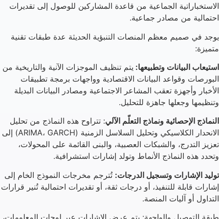
الاستخباراتية الجماعية من قاعدة المشاركين للوصول إلى تقديرات
احتمالية من مصادر جماعية.
يوجد في صميم معظم المنصات التنبؤية الحديثة عدة طبقات تقنية
متميزة:
استيعاب البيانات وتطبيعها:
يتم تنظيف الموجزات الآنية والتاريخية من
البورصات وقواعد البيانات الاقتصادية وواجهات برمجة تطبيقات
الأخبار وأجهزة تعقب المشاعر الاجتماعية ومصادر البيانات البديلة
وتنظيمها وجعلها جاهزة للتحليل.
النماذج الإحصائية ونماذج التعلّم الآلي
: تتراوح هذه النماذج من تحليل
الانحدار الكلاسيكي وتحليل السلاسل الزمنية (ARIMA، GARCH) إلى
تعزيز التدرج، والشبكات العصبية، والبنى القائمة على المحولات،
وتحدد هذه النماذج الأنماط وتولد إشارات استشرافية.
توليد الإشارات وتسجيل الدرجات:
تُترجم مخرجات النموذج الخام إلى
إشارات قابلة للتنفيذ، أو درجات ثقة، أو تقديرات احتمالية تُنير قرارات
التداول أو آليات المنصة.
طبقة التوصيل والواجهة: يتم عرض الإشارات عبر لوحات المعلومات،