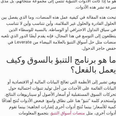
هو ما إذا كانت الأدوات التنبؤية تنتمي إلى مجموعة منتجاتهم، بل مدى
سرعة نشر هذه الأدوات.
تبحث هذه المقالة في كيفية عمل هذه المنصات، وما الذي يفصل بين
الحلول القادرة والحلول غير الملائمة، وأين تتناسب وأين لا تتناسب
في سياق التداول الاحترافي أو الوساطة. بالنسبة للوسطاء الذين
يتطلعون إلى التوسع في هذا المجال، فإنه يقدم أيضًا الدور الذي تلعبه
منصات مثل حل أسواق التنبؤ بالعلامة البيضاء من Leverate في
خفض حاجز الدخول.
ما هو برنامج التنبؤ بالسوق وكيف
يعمل بالفعل؟
وهي تشير إلى الأنظمة التي تعالج البيانات المالية أو الاقتصادية أو
البيانات القائمة على الأحداث من أجل توليد تنبؤات احتمالية حول
تحركات السوق المستقبلية أو أسعار الأصول أو سيناريوهات النتائج.
وتُستخدم كلمة ”تنبؤ” هنا على نطاق واسع: فبعض الأدوات تُنتج أهدافًا
كمية للأسعار؛ بينما تُنتج أدوات أخرى إشارات اتجاهية؛ بينما تقوم
أدوات أخرى، مثل
منصات أسواق التنبؤ،
بتجميع المعلومات