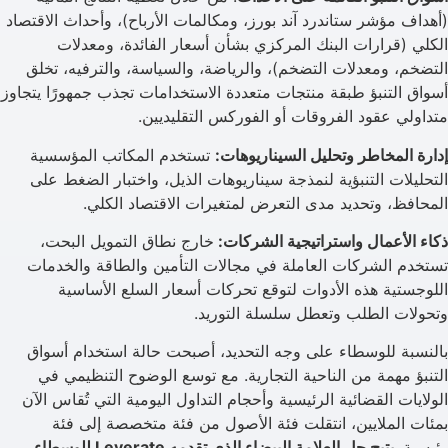
(أهداف مؤشر ستاندرد آند بورز، ومكالمات الأرباح)، وأحداث الاقتصاد
الكلي (قرارات البنك المركزي بشأن أسعار الفائدة، ومعدلات
التضخم، ومعدلات التضخم)، والرياضة، والسياسة، والترفيه، تخلق
أسواق التنبؤ طبقة منتجات متعددة الاستخدامات تجذب جمهورًا يتجاوز
متداولي عقود الفروقات أو الفوركس التقليديين.
إدارة المخاطر وتحليل السيناريوهات:
تستخدم المكاتب المؤسسية
التحليلات التنبؤية لنمذجة سيناريوهات الذيل، واختبار الضغط على
المحافظ، وتحديد مدى التعرض لمتغيرات الاقتصاد الكلي.
ذكاء الأعمال واستراتيجية الشركات:
خارج نطاق التمويل البحت،
تستخدم الشركات العاملة في مجالات التأمين والطاقة والخدمات
اللوجستية هذه الأدوات لتوقع تحركات أسعار السلع الأساسية
وتحولات الطلب وتعطل سلسلة التوريد.
بالنسبة للوسطاء على وجه التحديد، أصبحت حالة استخدام أسواق
التنبؤ مهمة من الناحية التجارية. مع توسع الوضوح التنظيمي في
الولايات القضائية الرئيسية وأحجام التداول اليومية التي تُقاس الآن
بمئات الملايين، انتقلت فئة الأصول من فئة متخصصة إلى فئة
رئيسية.
يتيح حل العلامة البيضاء الذي تقدمه Leverate للوسطاء