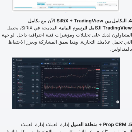
4. التكامل بين SiRiX + TradingView
الآن مع
تكامل
TradingView الكامل للرسوم البيانية
المدمجة في SiRiX، يحصل
المتداولون لديك على تحليلات ومؤشرات فنية احترافية داخل الواجهة
التي تحمل علامتك التجارية. وهذا يعمق المشاركة ويعزز الاحتفاظ
بالمتداولين.
5. Prop CRM + منطقة العميل
إدارة العملاء إدارة العملاء
المحتملين، و”اعرف عميلك”، وتقسيمهم والاحتفاظ بهم، كل ذلك في