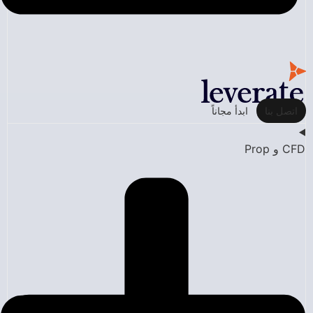
اتصل بنا
ابدأ مجاناً
CFD و Prop