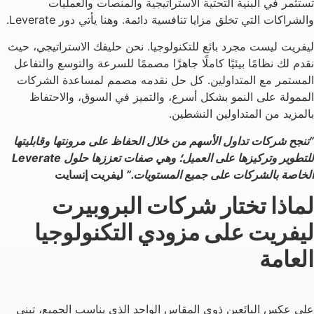
تستثمر في البنية التحتية الاستراتيجية والمنصات والعمليات
والشراكات التي تخلق مزايا تنافسية دائمة. وهنا يأتي دور Leverate.
ليفريت ليست مجرد بائع للتكنولوجيا. نحن حليفك الاستراتيجي، حيث
نقدم لك نظامًا بيئيًا كاملًا جاهزًا مصممًا للسرعة والتوسع والتفاعل
المستمر مع المتداولين. كل حل نقدمه مصمم لمساعدة الشركات
الممولة على النمو بشكل أسرع، والتميز في السوق، والاحتفاظ
بالمزيد من المتداولين النشطين.
”تنجح شركات تداول الأسهم من خلال الحفاظ على مرونتها وقابليتها
للتطوير وتركيزها على العميل؛ وهي صفات تعززها حلول Leverate
الخاصة بالشركات على جميع المستويات.”
ليفريت إنسايت
لماذا تختار شركات البروبيرت
ليفريت على مزودي التكنولوجيا
العامة
على عكس البائعين ذوي المقاس الواحد الذي يناسب الجميع، تبني