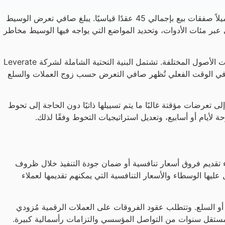
لننظر إلى سيناريو مبسط: 100 عميل يمتلكون صفقات شراء على زوج اليورو/الدولار الأمريكي بإجمالي 50 عقدًا قياسيًا، بينما يمتلك 80 عميلاً صفقات بيع بإجمالي 45 عقدًا قياسيًا. يبلغ صافي تعرض الوسيط
يعات في الوقت الفعلي عبر مئات الأدوات، وتحديد المواضع التي يواجه فيها الوسيط مخاطر
تقوم منصات عقود الفروقات الحديثة بتقسيم المخاطر عبر أبعاد متعددة: نوع الأداة، والأفق الزمني، وملامح ربحية العميل، والارتباط بين فئات الأصول المختلفة. تشتمل البنية التحتية الشاملة لشركة Leverate
ات في الوقت الفعلي تُظهر صافي التعرض حسب زوج العملات والسلع
 تعرضات مؤقتة غالبًا ما يتم تسييلها ذاتيًا دون الحاجة إلى تحوط
 لأيام أو أسابيع، وتعديل استراتيجيات التحوط وفقًا لذلك.
 تقديم فروق أسعار تنافسية أو ضمان جودة التنفيذ خلال ظروف
يها الوسطاء والأسعار التنافسية التي يمكنهم تقديمها لعملاء
و السلع. وتتطلب عقود الفروقات على العملات الرقمية مُزودي
 مستقل سنوات من التواصل المؤسسي والتزامات رأسمالية كبيرة.