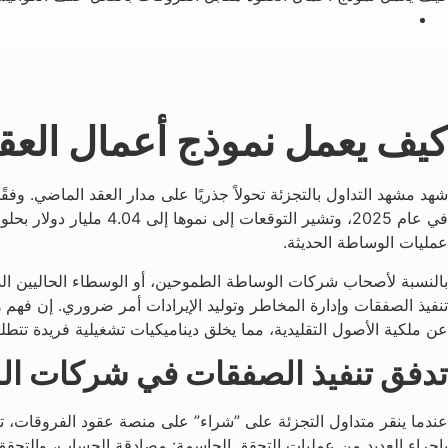
كيف يعمل نموذج أعمال العق
شهد مشهد التداول بالتجزئة تحولاً جذريًا على مدار العقد الماضي. وفق
عمليات الوساطة الحديثة.
بالنسبة لأصحاب شركات الوساطة الطموحين، أو الوسطاء الحاليين الذ
تنفيذ الصفقات وإدارة المخاطر وتوليد الإيرادات أمر ضروري. إن فهم 
عن ملكية الأصول التقليدية، مما يخلق ديناميكيات تشغيلية فريدة تتطلب
تدفق تنفيذ الصفقات في شركات ال
عندما ينقر متداول التجزئة على ”شراء” على منصة عقود الفروقات، تب
بإجراء العديد من عمليات التحقق الحاسمة: مصادقة الحساب، والتحقق