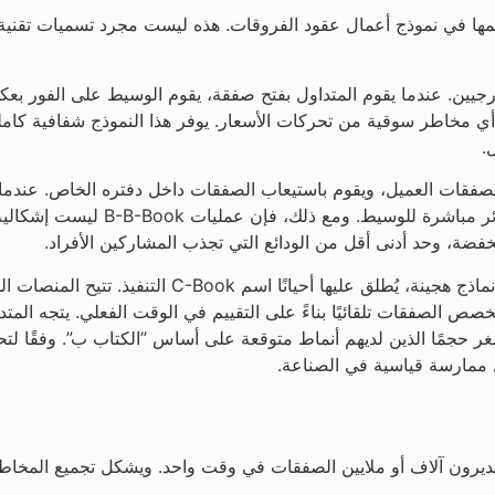
كثر الجوانب التي يساء فهمها في نموذج أعمال عقود الفروقات. هذه ليست مجرد تسم
السيولة الخارجيين. عندما يقوم المتداول بفتح صفقة، يقوم الوسيط على 
 أي مخاطر سوقية من تحركات الأسعار. يوفر هذا النموذج شفافية كامل
.
 لصفقات العميل، ويقوم باستيعاب الصفقات داخل دفتره الخاص. عندم
من تلك الخسارة. وعلى العكس من ذلك
خفضة، وحد أدنى أقل من الودائع التي تجذب المشاركين الأفراد.
 الصفقات تلقائيًا بناءً على التقييم في الوقت الفعلي. يتجه المتداولو
صغر حجمًا الذين لديهم أنماط متوقعة على أساس ”الكتاب ب”. وفقًا ل
ات يديرون آلاف أو ملايين الصفقات في وقت واحد. ويشكل تجميع الم