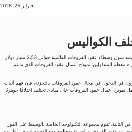
فبراير 25, 2026
خلف الكواليس
بلغت قيمة سوق وسطاء عقود الفروقات العالمية حوالي 2.53 مليار دولار
هذه الأرقام إطار عمل تشغيلي متطور لا يراه معظم المتداولين: نموذج أعمال عقود الفروقات الذي يدعم
رون في الدخول في مجال عقود الفروقات بالتجزئة، فإن فهم آليات
مل نموذج أعمال عقود الفروقات على مبادئ تختلف اختلافًا جوهريًا
ن الثانية. تقوم مجموعة التكنولوجيا الخاصة بالوسيط على الفور
م منصات عقود الفروقات الحديثة بمعالجة هذه الفحوصات في أقل من