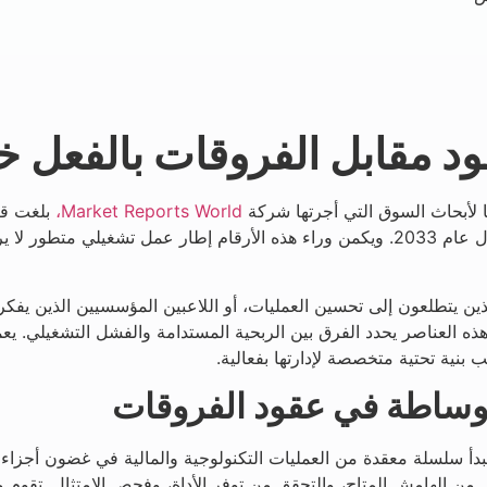
ود مقابل الفروقات بالفعل 
ًا لأبحاث السوق التي أجرتها شركة
Market Reports World،
في عام 2025، وتشير التوقعات إلى نموها إلى 4.04 مليار دولار بحلول عام 2033. ويكمن وراء 
ين يتطلعون إلى تحسين العمليات، أو اللاعبين المؤسسيين الذين يفك
هذه العناصر يحدد الفرق بين الربحية المستدامة والفشل التشغيلي. يع
 بنية تحتية متخصصة لإدارتها بفعالية.
وساطة في عقود الفروقات
دأ سلسلة معقدة من العمليات التكنولوجية والمالية في غضون أجزاء م
 من الهامش المتاح، والتحقق من توفر الأداة، وفحص الامتثال. تقو