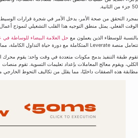
50 جزء من الثانية.
بمجرد التحقق من صحة الأمر، يدخل الأمر في شجرة قرارات الوسيط. ت
الوقت الفعلي. يمثل منطق التوجيه هذا القلب التشغيلي لنموذج أعمال ع
بالنسبة للوسطاء الذين يعملون مع
حل العلامة البيضاء للوساطة في ع
تتعامل منصة Leverate المتكاملة مع دورة حياة التداول الكاملة، مما يسمح للوسطاء الجدد بالتركيز على اكتساب العملاء بدلاً من بناء تكنولوجيا تنفيذ معقدة من الصفر.
تقوم طبقة التنفيذ بدمج مكونات متعددة في وقت واحد: يقوم محرك 
الكلي، ويقوم معالج المعاملات بإعداد تعليمات التسوية. تقوم منصات 
مطابقة هذه الصفقات داخليًا، مما يقلل من تكاليف التحوط الخارجي مع