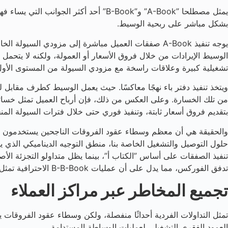
يمثل مصطلحا ”A-Book” و”B-Book” أحد أ
بشكل مباشر على ربحية الوسيط.
يوجه تنفيذ A-Book صفقات العميل مباشرة إلى مزودي 
الوسيط الإيرادات من خلال فروق الأسعار أو العمولة، ولكنه لا يتحمل
تشغيلية كبيرة وعلاقات راسخة مع مزودي السيولة من المستوى الأول
ويتخذ تنفيذ دفتر باء نهجًا معاكسًا. حيث يعمل الوسيط كطرف مقابل
بتقديم فروق أسعار ثابتة، وتنفيذ فوري حتى خلال فترات السيولة المن
حلول التوصيل والتشغيل الخاصة بنا، منطق التوجيه الديناميكي الذي يخصص
تنفيذ الصفقات على أساس ”الكتاب أ”، بينما يظل متداولو التجزئة الأ
تدفق الفوركس، مما يدل على أن عمليات B-B-Book الاحترافية تمثل ممارسة قياسية في الصناعة.
تجميع المخاطر عبر مراكز العملاء
تمثل التداولات الفردية أحداثًا منفصلة، ولكن وسطاء عقود الفروق
العمود الفقري التشغيلي لعمليات الوساطة المستدامة.