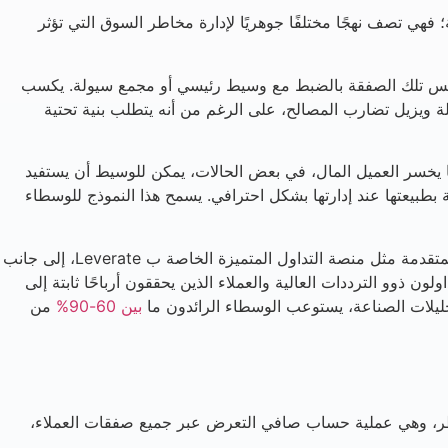
يات تقنية؛ فهي تصف نهجًا مختلفًا جوهريًا لإدارة مخاطر السوق التي تؤثر
الفور بعكس تلك الصفقة بالضبط مع وسيط رئيسي أو مجمع سيولة. يكسب
ة ويزيل تضارب المصالح، على الرغم من أنه يتطلب بنية تحتية
ا يخسر العميل المال، في بعض الحالات، يمكن للوسيط أن يستفيد
، فإن أرباح العميل تمثل خسائر مباشرة للوسيط. ومع ذلك، فإن عمليات B-B-Book ليست إشكالية بطبيعتها عند إدارتها بشكل احترافي. يسمح هذا النموذج للوسطاء
والحقيقة هي أن معظم وسطاء عقود الفروقات الناجحين يستخدمون نماذج هجينة، يُطلق عليها أحيانًا اسم C-Book التنفيذ. تتيح المنصات المتقدمة مثل منصة التداول المتميزة الخاصة ب Leverate، إلى جانب
ن ذوو الترددات العالية والعملاء الذين يحققون أرباحًا ثابتة إلى
تحليلات الصناعة، يستوعب الوسطاء الرائدون ما
بين 60-90%
من
خاطر، وهي عملية حساب صافي التعرض عبر جميع صفقات العملاء،