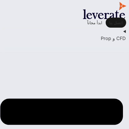
اتصل بنا
ابدأ مجاناً
CFD و Prop