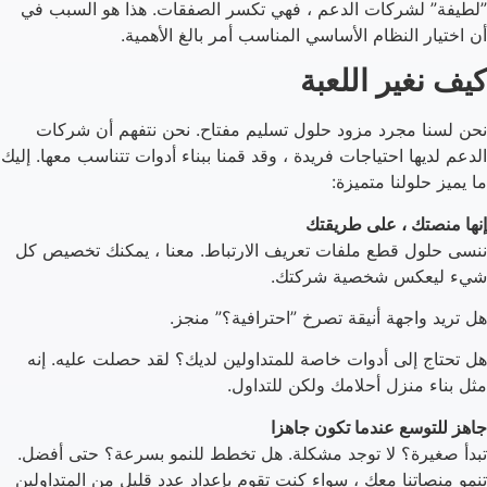
”لطيفة” لشركات الدعم ، فهي تكسر الصفقات. هذا هو السبب في
أن اختيار النظام الأساسي المناسب أمر بالغ الأهمية.
كيف نغير اللعبة
نحن لسنا مجرد مزود حلول تسليم مفتاح. نحن نتفهم أن شركات
الدعم لديها احتياجات فريدة ، وقد قمنا ببناء أدوات تتناسب معها. إليك
ما يميز حلولنا متميزة:
إنها منصتك ، على طريقتك
ننسى حلول قطع ملفات تعريف الارتباط. معنا ، يمكنك تخصيص كل
شيء ليعكس شخصية شركتك.
هل تريد واجهة أنيقة تصرخ ”احترافية؟” منجز.
هل تحتاج إلى أدوات خاصة للمتداولين لديك؟ لقد حصلت عليه. إنه
مثل بناء منزل أحلامك ولكن للتداول.
جاهز للتوسع عندما تكون جاهزا
تبدأ صغيرة؟ لا توجد مشكلة. هل تخطط للنمو بسرعة؟ حتى أفضل.
تنمو منصاتنا معك ، سواء كنت تقوم بإعداد عدد قليل من المتداولين