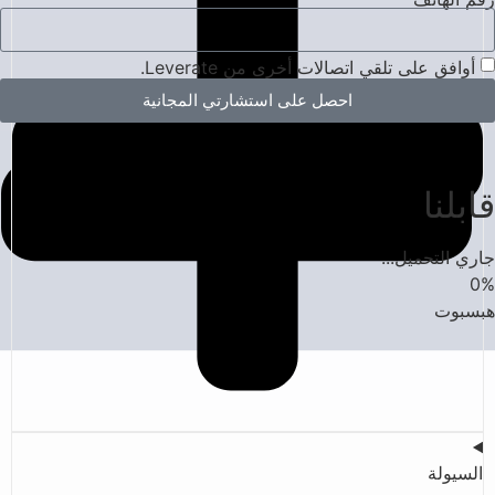
أوافق على تلقي اتصالات أخرى من Leverate.
احصل على استشارتي المجانية
قابلنا
جاري التحميل...
0
%
هبسبوت
السيولة