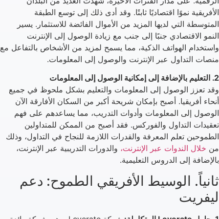
الرقمية. على مدار الفترات الأخيرة، شهدت العديد من البلدان
الأفريقية نموًا اقتصاديًا ثابتًا. وقد أدى ذلك إلى توسع الطبقة
المتوسطة التي لديها المزيد من الأموال الفائضة للاستثمار. يسير
النمو الاقتصادي جنبًا إلى جنب مع زيادة الوصول إلى الإنترنت
واستخدام الهواتف الذكية، مما يسمح لمزيد من الأشخاص بالتفاعل مع
منصات التداول عبر الإنترنت والوصول إلى المعلومات.
2. التعليم بالإضافة إلى إمكانية الوصول إلى المعلومات
وقد تعزز الوصول إلى المعلومات والتعليم بشكل ملحوظ في جميع
أنحاء أفريقيا. أصبح بإمكان شريحة أكبر من السكان الأفارقة الآن
الوصول إلى المعلومات وأدوات التدريب، مما يساعدهم على فهم
تعقيدات التداول والفوركس. فقد أصبح من الممكن للمتداولين
الطموحين تعلم المعرفة والقدرات اللازمة للنجاح في التداول، وذلك
من
خلال الندوات عبر الإنترنت،
والدورات التدريبية عبر الإنترنت،
بالإضافة إلى الدروس التعليمية.
ثانياً. الوسيط الأفريقي الطموح: دعم
ليفريت
1. حلول Leverate المتكاملة:
شركة Leverate، وهي شركة رائدة