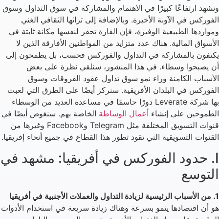
وتشهد ارتفاعًا كبيرًا في الاهتمام والمشاركة في سوق التداول وسوق
الفوركس في الآونة الأخيرة. وبالإضافة إلى تراثها الثقافي الغني
ومواردها الطبيعية الوفيرة، فإن القارة تحفر لنفسها مكانة ثابتة في
الأسواق المالية. هناك عدد متزايد من المواطنين الأفارقة الذين لا
يكتفون بالمشاركة في التداول والفوركس فحسب، بل يطمحون إلى
أن يصبحوا وسطاء. في هذا المنشور، سنلقي نظرة على بعض
الأسباب الكامنة وراء نمو سوق تداول عقود الفروقات وسوق
الفوركس في البلدان الأفريقية. سنركز أيضًا على الطرق التي لعبت
بها شركة Leverate دورًا حاسمًا في مساعدة العديد من الوسطاء
الطموحين على إنشاء
أعمال الوساطة
الخاصة بهم. سنغوص أيضًا في
قنوات التسويق المختلفة مثل Telegram وFacebook وغيرها من
القنوات التسويقية التي تقود تطور هذا القطاع في جميع أنحاء إفريقيا.
I. حدود الفوركس في أفريقيا: مشهد في
التوسع
1. من الأسباب الرئيسية لزيادة التداول والعملات الأجنبية في أفريقيا
هو أن اقتصادها ينمو بسرعة وهناك زيادة سريعة في استخدام الأدوات