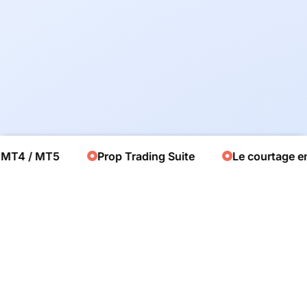
MT4 / MT5
Prop Trading Suite
Le courtage en