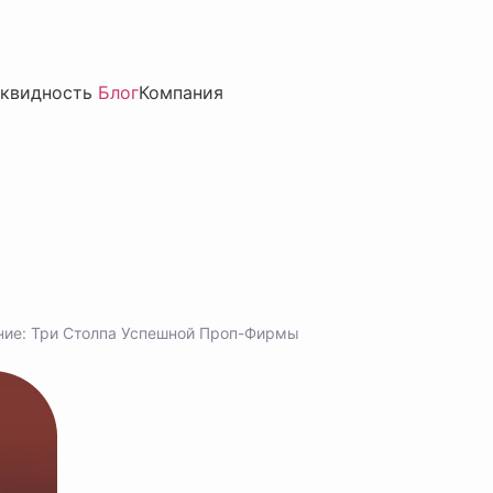
квидность
Блог
Компания
ние: Три Столпа Успешной Проп-Фирмы