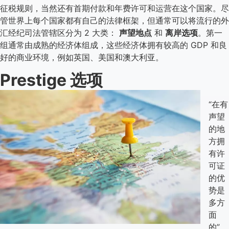
征税规则，当然还有首期付款和年费许可和运营在这个国家。尽
管世界上每个国家都有自己的法律框架，但通常可以将流行的外
汇经纪司法管辖区分为 2 大类：
声望地点
和
离岸选项
。第一
组通常由成熟的经济体组成，这些经济体拥有较高的 GDP 和良
好的商业环境，例如英国、美国和澳大利亚。
Prestige 选项
“在有
声望
的地
方拥
有许
可证
的优
势是
多方
面
的”，