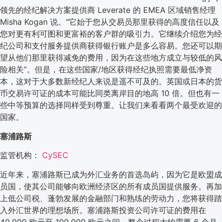
领先的经纪解决方案提供商 Leverate 的 EMEA 区域销售经理
Misha Kogan 说。“它始于您从交易员那里获得的高度信任以及
您对更有利可图和更富裕的客户群的吸引力。它继续介绍您为经
纪公司和支付服务提供商获得银行账户是多么容易。您还可以期
望从他们那里获得减免的费用，因为在这些地方成立与较低的风
险相关”。但是，在这些国家/地区获得经纪执照需要最低净资
本，这对于大多数新经纪人来说是遥不可及的。英国或日本的货
币交易许可证的成本可能比同类离岸目的地高 10 倍。但也有一
些中等预算的选择同样受到尊重。让我们来看看两个最受欢迎的
国家。
塞浦路斯
监管机构：
CySEC
近年来，塞浦路斯已成为外汇业务的首选岛屿，因为它是欧盟成
员国，使其公司能够向欧洲经济区的所有成员国提供服务。再加
上低公司税、蓬勃发展的金融部门和熟练的劳动力，您将获得踏
入外汇世界的理想场所。塞浦路斯投资公司许可证的费用在
40,000 欧元至 100,000 欧元之间，整个过程大约需要 6 个月