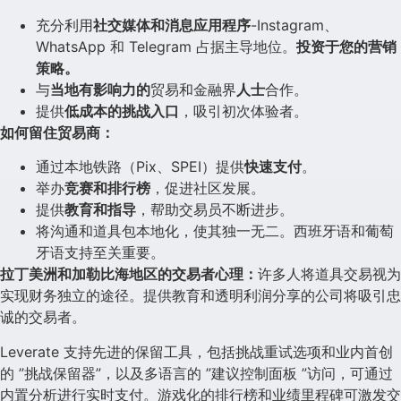
充分利用
社交媒体和消息应用程序
-Instagram、
WhatsApp 和 Telegram 占据主导地位。
投资于您的营销
策略。
与
当地有影响力的
贸易和金融界
人士
合作。
提供
低成本的挑战入口
，吸引初次体验者。
如何留住贸易商：
通过本地铁路（Pix、SPEI）提供
快速支付
。
举办
竞赛和排行榜
，促进社区发展。
提供
教育和指导
，帮助交易员不断进步。
将沟通和道具包本地化，使其独一无二。西班牙语和葡萄
牙语支持至关重要。
拉丁美洲和加勒比海地区的交易者心理：
许多人将道具交易视为
实现财务独立的途径。提供教育和透明利润分享的公司将吸引忠
诚的交易者。
Leverate 支持先进的保留工具，包括挑战重试选项和业内首创
的 ”挑战保留器”，以及多语言的 ”建议控制面板 ”访问，可通过
内置分析进行实时支付。游戏化的排行榜和业绩里程碑可激发交