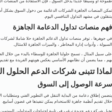
طموحة أو وسيطا جديدا يدخل السوق ، فإن الاستفادة من المنصات الجا
تمكن المنصات الجاهزة الشركات الدعائمة من دخول السوق بشكل أسرع 
يتنقلون في مشهد التداول التنافسي اليوم.
فهم منصات تداول الدعامة الجاهزة
في جوهرها ، توفر منصات تداول الدعائم الجاهزة حلا شاملا لشركات تدا
السيولة ، وأدوات إدارة المخاطر ، والميزات الجاهزة للامتثال.
على سبيل المثال ، تسمح حلولنا الجاهزة للوسطاء بالبدء من خلال ال
بهم ، مما يضمن أن نظامهم الأساسي يعكس هويتهم الفريدة مع تقديم 
لماذا تتبنى شركات الدعم الحلول ا
سرعة الوصول إلى السوق
يتضمن إطلاق دعامة من البداية التنقل في التطوير الفني ومتطلبات ا
خلال تقديم أنظمة جاهزة للاستخدام يمكن تنفيذها في غضون أسابيع.
تخيل شركة دعم جديدة ترغب في تلبية احتياجات المتداولين المهتمين ب