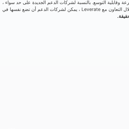
عة وقابلية التوسع. بالنسبة لشركات الدعم الجديدة على حد سواء ،
تمثل هذه الحلول فرصة للتركيز على النمو والعلاقات مع العملاء مع ترك التعقيدات الفنية والتشغيلية لمقدمي الخدمات الموثوق بهم. من خلال التعاون مع Leverate ، يمكن لشركات الدعم أن تضع نفسها في
قيقة.