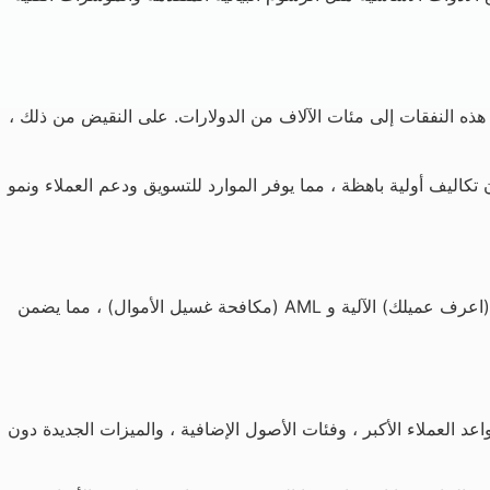
ل هذه النفقات إلى مئات الآلاف من الدولارات. على النقيض من ذلك ،
اليف أولية باهظة ، مما يوفر الموارد للتسويق ودعم العملاء ونمو
يعد الامتثال التنظيمي وإدارة المخاطر أمرا بالغ الأهمية في عالم التجارة. غالبا ما تتضمن المنصات الجاهزة أدوات متقدمة مثل أنظمة KYC (اعرف عميلك) الآلية و AML (مكافحة غسيل الأموال) ، مما يضمن
 العملاء الأكبر ، وفئات الأصول الإضافية ، والميزات الجديدة دون