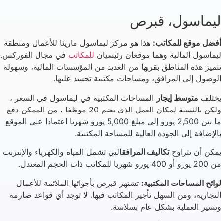
ليماسول، قبرص
أفضل موقع للمكاتب:
هذا هو مركز ليماسول مارينا للأعمال ومنطقة
ليماسول المالية وهما موقعان رئيسيان
للمكاتب
في مجال الفوركس.
تتميز هذه المناطق بقربها من العديد من المؤسسات المالية، وسهولة
الوصول إلى المرافق، ومساحات مكتبية تحسد عليها.
يختلف
متوسط إيجار
المساحات المكتبية في ليماسول في السعر ،
ولكن بالنسبة لمكان العمل الذي يضم 20 موظفا ، من الممكن دفع
ما بين 2,500 يورو إلى مبلغ 5,000 يورو شهريا اعتمادا على الموقع
بالإضافة إلى الجودة العالية للمساحة المكتبية.
يمكن أن تتراوح
تكاليف المرافق
التي تشمل المياه والكهرباء والإنترنت
من 200 يورو أو 400 يورو شهريا للمكاتب ذات الحجم المعتدل.
لوائح المساحات المكتبية:
تشتهر قبرص بأجوائها الملائمة للأعمال
التجارية، ومن السهل تأجير المكاتب فيها. لا توجد أي قواعد صارمة
وتسير العملية بشكل عام بسلاسة.