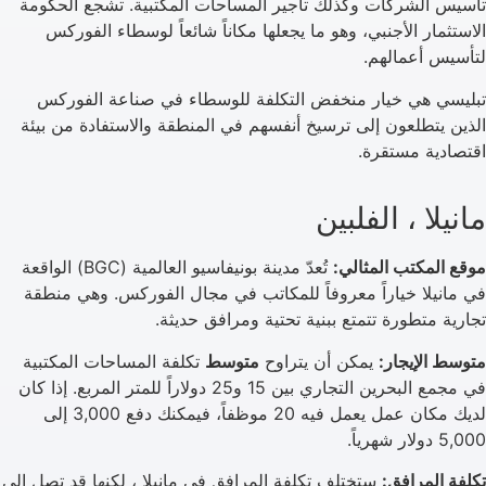
تأسيس الشركات وكذلك تأجير المساحات المكتبية. تشجع الحكومة
الاستثمار الأجنبي، وهو ما يجعلها مكاناً شائعاً لوسطاء الفوركس
لتأسيس أعمالهم.
تبليسي هي خيار منخفض التكلفة للوسطاء في صناعة الفوركس
الذين يتطلعون إلى ترسيخ أنفسهم في المنطقة والاستفادة من بيئة
اقتصادية مستقرة.
مانيلا ، الفلبين
موقع المكتب المثالي:
تُعدّ مدينة بونيفاسيو العالمية (BGC) الواقعة
في مانيلا خياراً معروفاً للمكاتب في مجال الفوركس. وهي منطقة
تجارية متطورة تتمتع ببنية تحتية ومرافق حديثة.
متوسط الإيجار:
يمكن أن يتراوح
متوسط
تكلفة المساحات المكتبية
في مجمع البحرين التجاري بين 15 و25 دولاراً للمتر المربع. إذا كان
لديك مكان عمل يعمل فيه 20 موظفاً، فيمكنك دفع 3,000 إلى
5,000 دولار شهرياً.
تكلفة المرافق:
ستختلف تكلفة المرافق في مانيلا ، لكنها قد تصل إلى