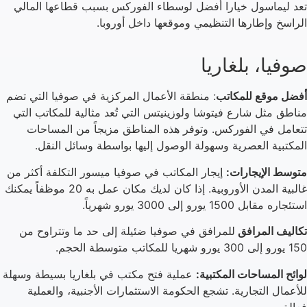
تعد ليماسول خيارا أفضل لوسطاء الفوركس بسبب قطاعها المالي
الراسخ وإطارها التنظيمي وموقعها داخل أوروبا.
صوفيا، بلغاريا
أفضل موقع للمكاتب
: منطقة الأعمال المركزية في صوفيا التي تضم
مناطق مثل شارع فيتوشا ولوزينيتس التي تُعد مثالية للمكاتب التي
تتعامل في الفوركس. وتوفر هذه المناطق مزيجاً من المساحات
المكتبية العصرية وسهولة الوصول إليها بواسطة وسائل النقل.
متوسط الإيجارات:
إيجار المكاتب في صوفيا ميسور التكلفة أكثر من
غالبية المدن الأوروبية. إذا كان لديك مكان عمل به 20 موظفاً يمكنك
استئجاره مقابل 1500 يورو إلى 3000 يورو شهرياً.
تكاليف المرافق
للمرافق في صوفيا ضئيلة إلى حد ما وتتراوح من
150 يورو إلى 300 يورو شهريا للمكاتب متوسطة الحجم.
لوائح المساحات المكتبية:
عملية فتح مكتب في بلغاريا بسيطة وسهلة
للأعمال التجارية. تشجع الحكومة الاستثمارات الأجنبية، والعملية
فعالة.