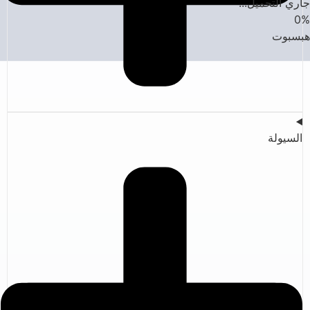
جاري التحميل...
0
%
هبسبوت
السيولة