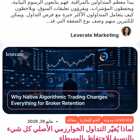
يبدأ معظم المتداولين بالمراقبة. فهم يتابعون الرسوم البيانية،
ويحفظون المؤشرات، ويقرؤون تعليقات السوق، ويلاحظون
كيف يتعامل المتداولون الأكثر خبرة مع فرص التداول. ويمكن
للكثيرين منهم وصف نوع الصفقة التي قد...
Leverate Marketing
Leverate مدونة
ألجو للتجارة
مقالة
مايو 26, 2026
لماذا يُغيّر التداول الخوارزمي الأصلي كل شيء
بالنسبة للاحتفاظ بالوسطاء