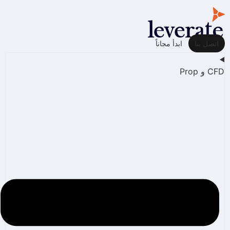
اتصل بنا
ابدأ مجاناً
CFD و Prop