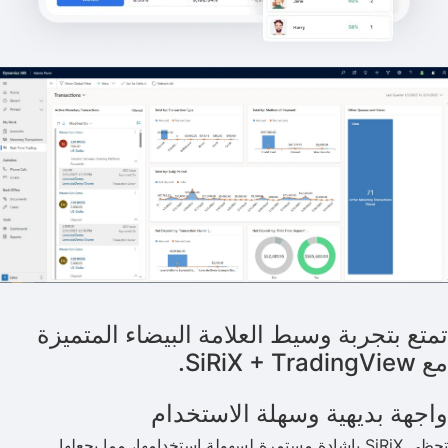
تمتع بتجربة وسيط العلامة البيضاء المتميزة
مع SiRiX + TradingView.
واجهة بديهية وسهلة الاستخدام
تحظى SiRiX بإشادة مستمرة لسهولة استخدامها، مما يجعلها