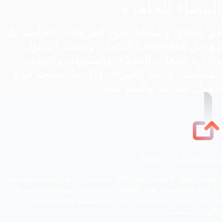
البيضاء الجاهزة
قم بإطلاق وساطة عقود الفروقات الخاصة بك
مع حل Leverate الكامل، ومنصة التداول،
وإدارة علاقات العملاء، والسيولة، وأدوات
المخاطر، ودعم الخبراء، وكل ما تحتاجه لبدء
العمل بسرعة والنمو بثقة.
منصة التداول - SiRiX
امنح متداوليك الأفضلية مع SiRiX، منصتنا الرائدة المصممة للوسيط
ذي العلامة البيضاء. تعمل SiRiX على تشغيل الوساطة الخاصة بك
من خلال التداول الاجتماعي، والرسوم البيانية TradingView،
والأوامر المتقدمة.