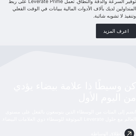
توفير السرعة والدقة والنطاق. تعمل Leverate Prime على ربط
المتداولين لديك بآلاف الأدوات المالية ببيانات في الوقت الفعلي
وتنفيذ لا تشوبه شائبة.
اعرف المزيد
كن وسيطًا ذا علامة بيضاء يؤدي
من اليوم الأول
انضم إلى المئات من الوسطاء الذين يتوسعون بالفعل على مستوى
العالم مع حلول Leverate الموثوقة للوسطاء ذوي العلامات البيضاء.
إطلاق الوساطة