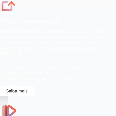
Plataforma de negociação - SiRiX
Dê a seus traders uma vantagem com o SiRiX, nossa
principal plataforma criada para corretores de marca
branca. O SiRiX potencializa sua corretora com
negociação social, gráficos TradingView e ordens
avançadas.
Ordens de mercado, pendentes, TP e stop
Acesso móvel intuitivo
Suporte à compensação e ao hedge
Saiba mais