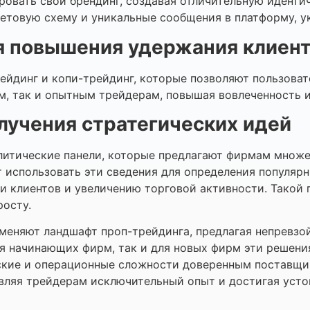
овать свой брендинг, создавая отличительную иденти
ветовую схему и уникальные сообщения в платформу, у
я повышения удержания клиен
ейдинг и копи-трейдинг, которые позволяют пользоват
, так и опытным трейдерам, повышая вовлеченность и
лучения стратегических идей
литические панели, которые предлагают фирмам множе
 использовать эти сведения для определения популяр
и клиентов и увеличению торговой активности. Такой 
росту.
меняют ландшафт проп-трейдинга, предлагая непревз
ля начинающих фирм, так и для новых фирм эти решен
еские и операционные сложности доверенным поставщик
вляя трейдерам исключительный опыт и достигая усто