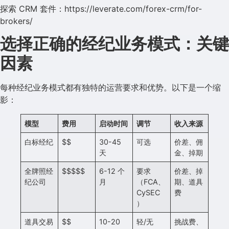
探索 CRM 套件：https://leverate.com/forex-crm/for-
brokers/
选择正确的经纪业务模式：关键
因素
每种经纪业务模式都有独特的运营要求和优势。以下是一个缩
影：
模型
费用
启动时间
调节
收入来源
白标经纪
$$
30-45
可选
价差、佣
天
金、掉期
全牌照经
$$$$$
6-12 个
要求
价差、掉
纪公司
月
（FCA、
期、道具
CySEC
费
）
道具交易
$$
10-20
轻/无
挑战费、