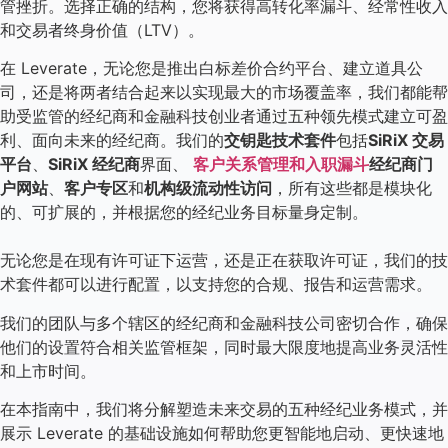
管挫折。选择正确的结构，您将获得高转化率漏斗、经常性收入
和交易者终身价值（LTV）。
在 Leverate，无论您是推出白标差价合约平台、建立道具公
司，还是将两者结合起来以实现最大的市场覆盖率，我们都能帮
助受监管的经纪商和金融科技创业者通过五种领先模式建立可盈
利、面向未来的经纪商。我们的
交钥匙技术套件
包括
SiRiX 交易
平台
、
SiRiX 经纪商
界面、
客户关系管理和入职漏斗
经纪商门
户网站
、
客户专区
和
机构级流动性访问
，所有这些都是模块化
的、可扩展的，并根据您的经纪业务目标量身定制。
无论您是在现有许可证下运营，还是正在获取许可证，我们的技
术套件都可以进行配置，以支持您的合规、报告和运营需求。
我们的团队与多个辖区的经纪商和金融科技公司密切合作，确保
他们的设置符合相关监管框架，同时最大限度地提高业务灵活性
和上市时间。
在本指南中，我们将分解塑造未来交易的五种经纪业务模式，并
展示 Leverate 的基础设施如何帮助您更智能地启动、更快速地