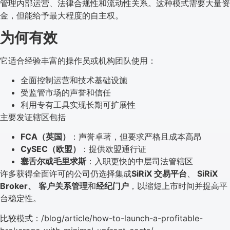
管理内部运营、法律合规性和流动性关系。这种模式需要大量资
金，但能给予最大程度的自主权。
为何有效
它适合经验丰富的操作员或机构团队使用：
全面控制运营和技术基础设施
受监管市场的声誉和信任
利用专有工具实现长期可扩展性
主要发证辖区包括
FCA（英国）
：声誉卓著，但要求严格且成本高昂
CySEC（欧盟）
：提供欧盟通行证
塞舌尔或毛里求斯
：入职更快的中层司法管辖区
许多获得全面许可的公司仍选择集成
SiRiX 交易平台
、
SiRiX
Broker、
客户关系管理
和
经纪门户
，以缩短上市时间并提高平
台稳定性。
比较模式：/blog/article/how-to-launch-a-profitable-