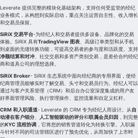
Leverate 提供完整的模块化基础架构，支持任何受监管的经纪
业务模式，从构想到实际启动，重点关注运营自主性、收入增长
和交易员保留。
SiRiX 交易平台
-为经纪人和交易者提供多设备、品牌化的交易
体验。SiRiX 具有
TradingView 图表
、高级订单类型和从手机
到桌面的无缝转换功能，可提高交易者的参与度和活跃度。支持
净额结算和对冲
、社交交易和多资产类别交易，是差价合约经纪
商和道具公司的理想选择。
SiRiX Broker
- SiRiX 生态系统中面向经纪商的专用界面，使经
纪商管理员能够实时了解交易、头寸和交易员行为。经纪人可以
通过与客户关系管理（CRM）和后台办公室深度集成的用户友
好界面管理风险、执行管理操作、监控流量和自定义杠杆。
CRM 和入职通道
- Leverate 的 CRM 专为经纪人而设计。从
自
动潜在客户细分
、
人工智能驱动的评分
和
联属会员归因
，到完整
的
KYC 流程协调
，它将您的销售管道转化为转换引擎。入职漏
斗针对不同的司法管辖区进行了预先优化，从而加快了上市时