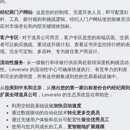
间。
经纪商门户网站
- 这是您的控制塔。无需开发人员，即可配置杠
杆、工具、赔付规则和挑战逻辑。经纪人门户网站使您能够灵活
应对市场变化和内部关键绩效指标。
客户专区
- 对于道具公司而言，客户专区是您的前端店面。交易
者可以购买挑战、重试或升级计划、查看证书并监控排行榜的表
现。完全可定制、多语种、专为留住客户而设计。
流动性服务
- 从一级银行和非银行供应商处获得深度机构级流动
性。Leverate 的流动性中心可确保快速执行、有竞争力的利差
和完全的透明度，所有这些都集成到您的交易基础设施中。
从
拉美到中东和北非
，从
推出您的第一家白标差价合约经纪商到
扩展全球道具公司
，Leverate 的生态系统旨在帮助您：
利用交钥匙基础设施
加快启动速度
通过数据驱动的自动化技术
转化更多交易员
通过无缝用户体验和后台可配置性
留住优秀员工
使用与您共同成长的工具，
更智能地扩展规模