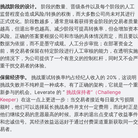
挑战阶段的设计。
阶段的数量、晋级条件以及每个阶段的人工
监督程度会造成风险/转换的权衡，而大多数公司尚未对其进行
正式优化。阶段数越多，通常意味着获得资金阶段的交易者质量
越高，但退出率也越高。减少阶段可提高转换率，但会增加资本
风险。正确的答案要根据公司和市场的具体情况而定，而且要以
数据为依据，而不是墨守成规。人工分步审批；在部署资金之
前，将交易者保留在特定阶段进行人工审核的能力，在透明实施
的情况下，为公司提供了一个有意义的控制杠杆，同时又不会严
重干扰交易者的体验。
保留经济学。
挑战重试转换率约占经纪人收入的 20%，这说明
挑战失败并不纯粹是一种成本。有了正确的架构，它就是一个重
新参与的机会。Leverate 的 ”
挑战保持者”（Challenge
Keeper
）在这一点上更进一步：当交易者接近每日最大亏损限
额时，他们可以选择延长挑战条件并支付一定费用，而此时正是
他们继续交易的意愿最高的时候。原本的退出点变成了收益事件
和忠诚信号。其经济效益远远好于通过付费渠道重新获取同一交
易者。