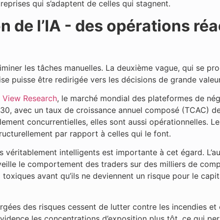
treprises qui s’adaptent de celles qui stagnent.
on de l’IA - des opérations ré
liminer les tâches manuelles. La deuxième vague, qui se pro
ise puisse être redirigée vers les décisions de grande valeur
 View Research
, le marché mondial des plateformes de négoc
i 2030, avec un taux de croissance annuel composé (TCAC) d
ment concurrentielles, elles sont aussi opérationnelles. Les
ucturellement par rapport à celles qui le font.
es véritablement intelligents est importante à cet égard. L
eille le comportement des traders sur des milliers de compt
 toxiques avant qu’ils ne deviennent un risque pour le capit
argées des risques cessent de lutter contre les incendies e
évidence les concentrations d’exposition plus tôt, ce qui 