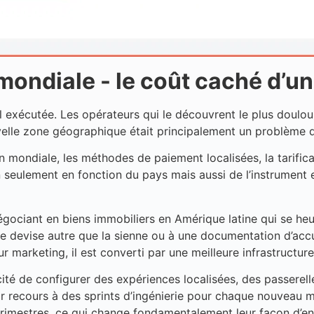
 mondiale - le coût caché d’u
mal exécutée. Les opérateurs qui le découvrent le plus doul
uvelle zone géographique était principalement un problème 
on mondiale, les méthodes de paiement localisées, la tarific
 seulement en fonction du pays mais aussi de l’instrument 
gociant en biens immobiliers en Amérique latine qui se heu
 devise autre que la sienne ou à une documentation d’accue
r marketing, il est converti par une meilleure infrastructure
acité de configurer des expériences localisées, des passerel
ir recours à des sprints d’ingénierie pour chaque nouveau m
trimestres, ce qui change fondamentalement leur façon d’en