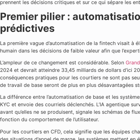
prennent les décisions critiques et sur ce qui sépare les en
Premier pilier : automatisati
prédictives
La première vague d’automatisation de la fintech visait à é
humain dans les décisions de faible valeur afin que l’expert
L’ampleur de ce changement est considérable. Selon
Grand
2024 et devrait atteindre 33,45 milliards de dollars d’ic
conséquences pratiques pour les courtiers ne sont pas seule
de travail de base seront de plus en plus désavantagées str
La différence entre l’automatisation de base et les systèm
KYC et envoie des courriels déclenchés. L’IA agentique surv
avant qu’elles ne se produisent, signale les schémas de flux
fonction du comportement de l’utilisateur.
Pour les courtiers en CFD, cela signifie que les équipes ch
des situations d’appel de marge, les systèmes mettent en 