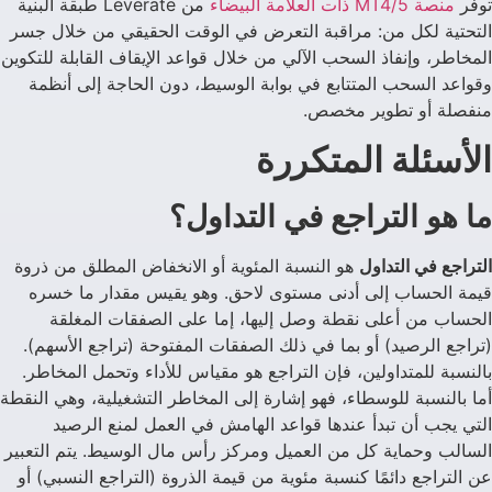
توفر
منصة MT4/5 ذات العلامة البيضاء
من Leverate طبقة البنية
التحتية لكل من: مراقبة التعرض في الوقت الحقيقي من خلال جسر
المخاطر، وإنفاذ السحب الآلي من خلال قواعد الإيقاف القابلة للتكوين
وقواعد السحب المتتابع في بوابة الوسيط، دون الحاجة إلى أنظمة
منفصلة أو تطوير مخصص.
الأسئلة المتكررة
ما هو التراجع في التداول؟
التراجع في التداول
هو النسبة المئوية أو الانخفاض المطلق من ذروة
قيمة الحساب إلى أدنى مستوى لاحق. وهو يقيس مقدار ما خسره
الحساب من أعلى نقطة وصل إليها، إما على الصفقات المغلقة
(تراجع الرصيد) أو بما في ذلك الصفقات المفتوحة (تراجع الأسهم).
بالنسبة للمتداولين، فإن التراجع هو مقياس للأداء وتحمل المخاطر.
أما بالنسبة للوسطاء، فهو إشارة إلى المخاطر التشغيلية، وهي النقطة
التي يجب أن تبدأ عندها قواعد الهامش في العمل لمنع الرصيد
السالب وحماية كل من العميل ومركز رأس مال الوسيط. يتم التعبير
عن التراجع دائمًا كنسبة مئوية من قيمة الذروة (التراجع النسبي) أو