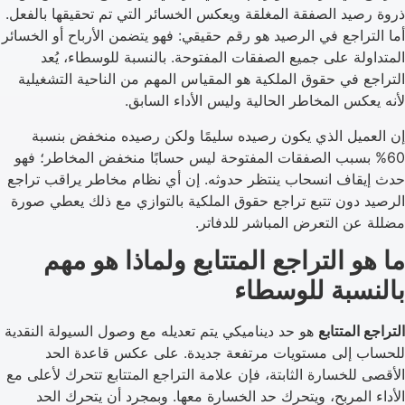
ذروة رصيد الصفقة المغلقة ويعكس الخسائر التي تم تحقيقها بالفعل.
أما التراجع في الرصيد هو رقم حقيقي: فهو يتضمن الأرباح أو الخسائر
المتداولة على جميع الصفقات المفتوحة. بالنسبة للوسطاء، يُعد
التراجع في حقوق الملكية هو المقياس المهم من الناحية التشغيلية
لأنه يعكس المخاطر الحالية وليس الأداء السابق.
إن العميل الذي يكون رصيده سليمًا ولكن رصيده منخفض بنسبة
60% بسبب الصفقات المفتوحة ليس حسابًا منخفض المخاطر؛ فهو
حدث إيقاف انسحاب ينتظر حدوثه. إن أي نظام مخاطر يراقب تراجع
الرصيد دون تتبع تراجع حقوق الملكية بالتوازي مع ذلك يعطي صورة
مضللة عن التعرض المباشر للدفاتر.
ما هو التراجع المتتابع ولماذا هو مهم
بالنسبة للوسطاء
التراجع المتتابع
هو حد ديناميكي يتم تعديله مع وصول السيولة النقدية
للحساب إلى مستويات مرتفعة جديدة. على عكس قاعدة الحد
الأقصى للخسارة الثابتة، فإن علامة التراجع المتتابع تتحرك لأعلى مع
الأداء المربح، ويتحرك حد الخسارة معها. وبمجرد أن يتحرك الحد