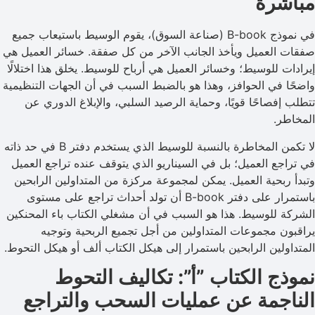
مباشرة
في نموذج B-book (صناعة السوق)، يقوم الوسيط باستيعاب جميع
صفقات العميل ويأخذ الجانب الآخر من كل صفقة. خسائر العميل هي
إيرادات للوسيط؛ وخسائر العميل هي أرباح للوسيط. يخلق هذا اختلالًا
واضحًا في الحوافز، وهذا هو بالضبط السبب في أن الجهات التنظيمية
تتطلب إفصاحًا قويًا، وحماية الرصيد السلبي، والإبلاغ الدوري عن
المخاطر.
لا تكمن المخاطرة بالنسبة للوسيط الذي يستخدم دفتر B في حد ذاته
في تراجع العميل؛ بل في السيناريو الذي يتوقف عنده تراجع العميل
وتبدأ ربحية العميل. يمكن لمجموعة مركزة من المتداولين الرابحين
باستمرار على دفتر B-book أن تولد أحداث تراجع على مستوى
الشركة للوسيط. هذا هو السبب في أن مشغلي الكتاب باء المحنكين
يراقبون مجموعات المتداولين من أجل تجميع الربحية وتوجيه
المتداولين الرابحين باستمرار إلى هيكل الكتاب ألف أو هيكل التحوط.
نموذج الكتاب ”أ”: تكاليف التحوط
الناجمة عن عمليات السحب والتراجع