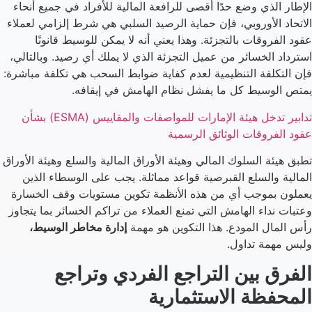
الإطار الذي وضع حدًا أقصى للرافعة المالية للأفراد في جميع أنحاء
الاتحاد الأوروبي، فإن حماية الرصيد السلبي هي شرط إلزامي لعملاء
عقود الفروقات بالتجزئة. وهذا يعني أنه لا يمكن للوسيط قانونًا
استرداد الخسائر من عميل التجزئة الذي لا يملك أي رصيد. وبالتالي،
فإن التكلفة التنظيمية لعدم كفاية ضوابط السحب هي تكلفة مباشرة:
يمتص الوسيط كل ما يفشل نظام الهامش في إيقافه.
تدابير تدخل هيئة الإمارات للمواصفات والمقاييس (ESMA) بشأن
عقود الفروقات الوثائق الرسمية
تطبق هيئة السلوك المالي وهيئة الأوراق المالية والسلع وهيئة الأوراق
المالية والسلع القبرصية قواعد مماثلة. يجب على الوسطاء الذين
يعملون بموجب أي من هذه الأنظمة تكوين مستويات وقف الخسارة
وعتبات نداء الهامش التي تمنع العملاء من تراكم الخسائر بما يتجاوز
رأس المال المودع. هذا التكوين هو مهمة
إدارة مخاطر الوسيط،
وليس مهمة تداول.
الفرق بين التراجع الفردي وتراجع
المحفظة الاستثمارية