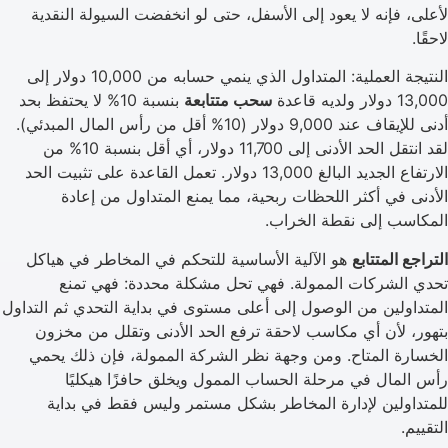
لأعلى، فإنه لا يعود إلى الأسفل، حتى لو انخفضت السيولة النقدية
لاحقًا.
النتيجة العملية: المتداول الذي ينمي حسابه من 10,000 دولار إلى
13,000 دولار ولديه قاعدة
سحب متتابعة
بنسبة 10% لا يحتفظ بحد
أدنى للإيقاف عند 9,000 دولار (10% أقل من رأس المال المبدئي).
لقد انتقل الحد الأدنى إلى 11,700 دولار، أي أقل بنسبة 10% من
الارتفاع الجديد البالغ 13,000 دولار. تعمل القاعدة على تثبيت الحد
الأدنى في أكثر اللحظات ربحية، مما يمنع المتداول من إعادة
المكاسب إلى نقطة الخراب.
التراجع المتتابع
هو الآلية الأساسية للتحكم في المخاطر في هياكل
تحدي الشركات الممولة. فهي تحل مشكلة محددة: فهي تمنع
المتداولين من الوصول إلى أعلى مستوى في بداية التحدي ثم التداول
بتهور، لأن أي مكاسب لاحقة ترفع الحد الأدنى وتقلل من مخزون
الخسارة المتاح. ومن وجهة نظر الشركة الممولة، فإن ذلك يحمي
رأس المال في مرحلة الحساب الممول ويخلق حافزًا هيكليًا
للمتداولين لإدارة المخاطر بشكل مستمر وليس فقط في بداية
التقييم.