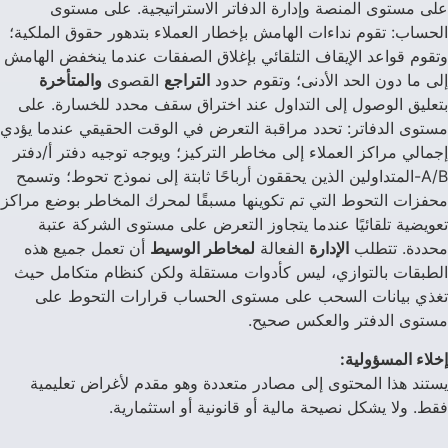
على مستوى المنصة وإدارة الدفاتر الاستراتيجية. على مستوى
الحساب: تقوم نداءات الهامش بإخطار العملاء بتدهور حقوق الملكية؛
وتقوم قواعد الإيقاف التلقائي بإغلاق الصفقات عندما ينخفض الهامش
إلى ما دون الحد الأدنى؛ وتقوم حدود
التراجع
القصوى
والمتأخرة
بتعليق الوصول إلى التداول عند اختراق سقف محدد للخسارة. على
مستوى الدفاتر: تحدد مراقبة التعرض في الوقت الحقيقي عندما يؤدي
إجمالي مراكز العملاء إلى مخاطر التركيز؛ ويوجه توجيه دفتر أ/دفتر
A/B-المتداولين الذين يحققون أرباحًا ثابتة إلى نموذج تحوط؛ وتسمح
محفزات التحوط التي تم تكوينها مسبقًا لمحرك المخاطر بوضع مراكز
تعويضية تلقائيًا عندما يتجاوز التعرض على مستوى الشركة عتبة
محددة. تتطلب
الإدارة
الفعالة
لمخاطر الوسيط
أن تعمل جميع هذه
الطبقات بالتوازي، ليس كأدوات مستقلة ولكن كنظام متكامل حيث
تغذي بيانات السحب على مستوى الحساب قرارات التحوط على
مستوى الدفتر والعكس صحيح.
إخلاء المسؤولية:
يستند هذا المحتوى إلى مصادر متعددة وهو مقدم لأغراض تعليمية
فقط. ولا يشكل نصيحة مالية أو قانونية أو استثمارية.