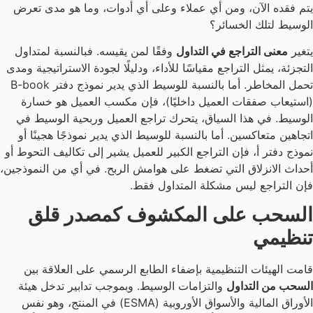
يتم فقده الآن، ومن أي عملاء وعلى أي أدوات، وما هو مدى تعرض
الوسيط لتلك الخسائر؟
يتغير
معنى التراجع في التداول
وفقًا لمن يقيسه. فبالنسبة لمتداول
التجزئة، يمثل التراجع مقياسًا للأداء، ودليلًا لجودة الاستراتيجية ومدى
تحمل المخاطر. أما بالنسبة للوسيط الذي يدير نموذج دفتر B-book
(استيعاب صفقات العميل داخليًا)، فإن مكسب العميل هو خسارة
الوسيط. في هذا السياق، يتحرك تراجع العميل وربحية الوسيط في
اتجاهين متعاكسين. أما بالنسبة للوسيط الذي يدير نموذجًا هجينًا أو
نموذج دفتر أ، فإن التراجع الكبير للعميل يشير إلى تكاليف التحوط أو
أحداث الانزلاق التي تضغط على هوامش الربح. في أي من النموذجين،
فإن التراجع ليس مشكلة المتداول فقط.
السحب على المكشوف كمصدر قلق
تنظيمي
قامت الهيئات التنظيمية بإضفاء الطابع الرسمي على العلاقة بين
السحب من التداول
والتزامات الوسيط. وبموجب تدابير تدخل هيئة
الأوراق المالية والأسواق الأوروبية (ESMA) في المنتج، وهو نفس