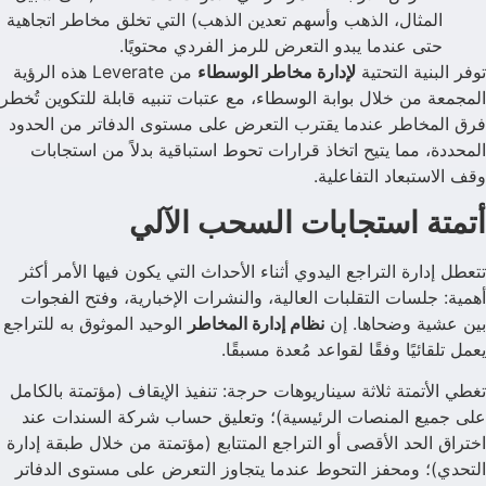
المثال، الذهب وأسهم تعدين الذهب) التي تخلق مخاطر اتجاهية
حتى عندما يبدو التعرض للرمز الفردي محتويًا.
توفر البنية التحتية
لإدارة مخاطر الوسطاء
من Leverate هذه الرؤية
المجمعة من خلال بوابة الوسطاء، مع عتبات تنبيه قابلة للتكوين تُخطر
فرق المخاطر عندما يقترب التعرض على مستوى الدفاتر من الحدود
المحددة، مما يتيح اتخاذ قرارات تحوط استباقية بدلاً من استجابات
وقف الاستبعاد التفاعلية.
أتمتة استجابات السحب الآلي
تتعطل إدارة التراجع اليدوي أثناء الأحداث التي يكون فيها الأمر أكثر
أهمية: جلسات التقلبات العالية، والنشرات الإخبارية، وفتح الفجوات
بين عشية وضحاها. إن
نظام إدارة المخاطر
الوحيد الموثوق به للتراجع
يعمل تلقائيًا وفقًا لقواعد مُعدة مسبقًا.
تغطي الأتمتة ثلاثة سيناريوهات حرجة: تنفيذ الإيقاف (مؤتمتة بالكامل
على جميع المنصات الرئيسية)؛ وتعليق حساب شركة السندات عند
اختراق الحد الأقصى أو التراجع المتتابع (مؤتمتة من خلال طبقة إدارة
التحدي)؛ ومحفز التحوط عندما يتجاوز التعرض على مستوى الدفاتر