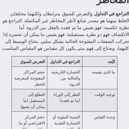
التراجع في التداول
والتعرض للسوق مترابطان ولكنهما مختلفان.
الخلط بينهما هو مصدر شائع لأطر المخاطر غير المكتملة. التراجع هو
نظرة عكسية: فهو يقيس ما تم فقده بالفعل من الذروة. أما
الانكشاف فهو ذو نظرة مستقبلية: فهو يقيس ما يمكن أن نخسره إذا
تحركت الصفقات المفتوحة الحالية بشكل سلبي. يحتاج الوسيط إلى
كليهما، ويحتاج إلى فهم متى يكون كل مقياس هو المقياس المناسب.
البُعد
التراجع في التداول
التعرض للسوق
ما الذي يقيسه
الخسارة التاريخية
حجم المراكز
والحالية من
المفتوحة المعرضة
الذروة
للخطر
توجيه الوقت
النظر إلى الوراء
التطلع إلى
(ما تم فقده)
المستقبل (ما
يمكن أن يضيع)
وحدة القياس
النسبة المئوية أو
حجم المركز
الخسارة النقدية
الافتراضي أو ما
المطلقة
يعادله من دلتا