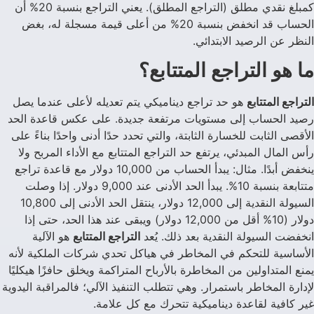
كمبلغ نقدي مطلق (التراجع المطلق). يعني التراجع بنسبة 20% أن
الحساب قد انخفض بنسبة 20% من أعلى قيمة مسجلة له، بغض
النظر عن الرصيد الابتدائي.
ما هو التراجع المتتابع؟
التراجع المتتابع
هو حد تراجع ديناميكي يتم تعديله لأعلى عندما يصل
رصيد الحساب إلى مستويات مرتفعة جديدة. على عكس قاعدة الحد
الأقصى الثابت للخسارة الثابتة، والتي تحدد حدًا أدنى واحدًا بناءً على
رأس المال المبدئي، يرتفع حد التراجع المتتابع مع الأداء المربح ولا
ينخفض أبدًا. مثال: يبدأ الحساب من 10,000 دولار مع قاعدة تراجع
متتابعة بنسبة 10%. يبدأ الحد الأدنى عند 9,000 دولار. إذا وصلت
السيولة النقدية إلى 12,000 دولار، ينتقل الحد الأدنى إلى 10,800
دولار (10% أقل من 12,000 دولار) ويبقى عند هذا الحد، حتى إذا
انخفضت السيولة النقدية بعد ذلك. يُعد
التراجع المتتابع
هو الآلية
الأساسية للتحكم في المخاطر في هياكل تحدي شركات الملكية لأنه
يمنع المتداولين من المخاطرة بالأرباح المتراكمة ويخلق حافزًا هيكليًا
لإدارة المخاطر باستمرار. وهي تتطلب التنفيذ الآلي؛ فالمراقبة اليدوية
غير كافية لقاعدة ديناميكية تتحرك مع كل علامة.