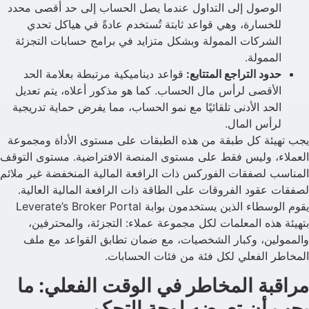
الوصول إلى التداول عندما يصل الحساب إلى حد أقصى محدد
للخسارة، وهي قواعد ثابتة تُستخدم عادةً في هياكل تحدي
الشركات الممولة وبشكل متزايد في برامج حسابات التجزئة
الممولة.
حدود التراجع المتتابع:
قواعد ديناميكية مرتبطة بعلامة الحد
الأقصى لرأس مال الحساب. كما هو مذكور أعلاه، يتم تعديل
الحد الأدنى تلقائيًا مع نمو الحساب، مما يفرض حماية تدريجية
لرأس المال.
يجب تهيئة كل طبقة من هذه الطبقات على مستوى الأداة ومجموعة
العملاء، وليس فقط على مستوى المنصة الافتراضية. مستوى التوقف
المناسب لصفقات الفوركس ذات الرافعة المالية المنخفضة غير ملائم
لصفقات عقود الفروقات على الطاقة ذات الرافعة المالية العالية.
يقوم الوسطاء الذين يستخدمون بوابة Leverate’s Broker Portal
بتهيئة هذه المعلمات لكل مجموعة عملاء: التجزئة، والمحترفين،
والممولين، وكبار الشخصيات، مع ضمان تطابق القواعد مع ملف
المخاطر الفعلي لكل فئة من فئات الحسابات.
مراقبة المخاطر في الوقت الفعلي: ما
يجب أن تعرضه لوحة التحكم