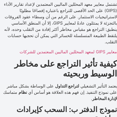
تشتمل معايير معهد المحللين الماليين المعتمدين لإعداد تقارير الأداء
(GIPS) على الحد الأقصى للتراجع باعتباره إفصاحًا مطلوبًا
لاستراتيجيات الاستثمار. على الرغم من أن وسطاء عقود الفروقات
بالتجزئة لا يمتثلون عادةً لمعايير GIPS، إلا أن المنطق الأساسي
ينطبق: التراجع هو مقياس مخاطر أكثر إفادة من التقلب وحده، لأنه
يلتقط الطبيعة المتسلسلة للخسائر التي يمكن أن تحجبها حسابات
التقلب.
معايير GIPS لمعهد المحللين الماليين المعتمدين للشركات
كيفية تأثير التراجع على مخاطر
الوسيط وربحيته
يعتمد التأثير التشغيلي
لتراجع التداول
على الوساطة بشكل مباشر
على نموذج التنفيذ. إن فهم هذه العلاقة هو أساس أي
نظام
متماسك
لإدارة المخاطر
.
نموذج الدفتر ب: السحب كإيرادات