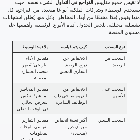
لا تقيس جميع مقاييس
التراجع في التداول
الشيء نفسه. حيث
يستخدم الوسطاء وشركات الملكية أنواعًا متعددة من التراجع، كل
منها يقيس بُعدًا مختلفًا من أبعاد المخاطر، وكل منها يُطلق استجابات
تشغيلية مختلفة. يلخص الجدول أدناه الأنواع الرئيسية وأهميتها على
مستوى المنصة:
نوع السحب
كيف يتم قياسه
ملاءمة الوسيط
السحب من
الانخفاض عن
مقياس الأداء
الرصيد
ذروة الرصيد
التاريخي؛ يُظهر
التجاري المغلق
منحنى الخسارة
المحققة
السحب على
الانخفاض من
مقياس المخاطر
الأسهم
الذروة بما في ذلك
المباشر؛ يعكس
الوظائف الشاغرة
التعرض الحالي
في الوقت الفعلي
السحب النسبي
أكبر نسبة انخفاض
مقياس التقارير
من أي ذروة
القياسي للوحات
(متجددة)
المعلومات
الموجهة للعملاء