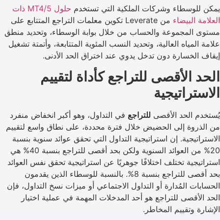
يمكن للوسطاء وشركات الملكية التي تستخدم
حلول MT4/5 ذات
العلامة البيضاء
من Leverate تكوين معلمات التراجع المتتابع على
مستوى المجموعة والحساب من خلال بوابة الوسطاء، وتحديد منطق
علامة المياه العالية، وتحديد النسب المئوية المتتابعة، وأتمتة تشغيل
إيقاف الخسارة دون تدخل يدوي عند اختراق الحد الأدنى.
الحد الأقصى للتراجع كأداة لتقييم
الاستراتيجية
يُستخدم الحد الأقصى
للتراجع
في التداول، وهو أكبر انخفاض منفرد
من الذروة إلى الحضيض خلال فترة محددة، على نطاق واسع لتقييم
الاستراتيجية. إن استراتيجية التداول التي تحقق عوائد سنوية بنسبة
20% من العوائد السنوية ولكن بحد أقصى للتراجع بنسبة 40% هي
استراتيجية تختلف اختلافًا جوهريًا عن استراتيجية تحقق نفس العوائد
بحد أقصى للتراجع بنسبة 8%. بالنسبة للوسطاء الذين يقدمون
الحسابات المُدارة أو التداول الاجتماعي أو ميزات نسخ التداول، فإن
الحد الأقصى للتراجع هو أحد المدخلات المهمة في عملية اختيار
الإشارة وتقييم المخاطر.