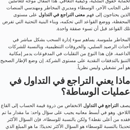
لحماية حقوق الملكية، وكيفية التعافي. هذا المقال موجه للعاملين
على الجانب الآخر، الوسطاء ومديري المخاطر ومهندسي المنصات
الذين يحتاجون إلى فهم
معنى التراجع في التداول
على مستوى
المحفظة، ووضع القواعد التي تحكمه، وبناء البنية التحتية التي تفرض
تلك القواعد قبل أن تسوء صفقة واحدة.
المخاطر ملموسة. يساهم سوء إدارة السحب بشكل مباشر في
أحداث الرصيد السلبي، والخروقات التنظيمية، وبالنسبة للشركات
الداعمة، فإن هذا النوع من التقلبات في المدفوعات يدمر إمكانية
التنبؤ بالتدفقات النقدية على مستوى الشركة. إن وضع الإطار الصحيح
هو أمر تشغيلي وليس نظرياً.
ماذا يعني التراجع في التداول في
عمليات الوساطة؟
يصف
التراجع في التداول
الانخفاض من ذروة قيمة الحساب إلى القاع
اللاحق. وهو في أبسط معانيه يجيب على سؤال واحد: ما مقدار ما تم
فقده من أعلى نقطة؟ ولكن بالنسبة للوسطاء، فإن السؤال الأكثر
تحديدًا بالنسبة للوسطاء هو السؤال الأكثر تحديدًا: ما هو المبلغ الذي