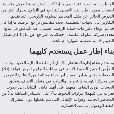
المقياس المناسب. عند تقييم ما إذا كانت استراتيجية العميل مناسبة
لحساب ممول، فإن الحد الأقصى للتراجع
في التداول
يخبرك أكثر من
التعرض الحالي عن ملف المخاطر لسلوكه التاريخي. عند تقديم
التقارير إلى الجهات التنظيمية، تحدد مقاييس تراجع الرصيد ما إذا كان
قد تم الوفاء بالتزامات حماية الرصيد السلبي. عند التدقيق في نتائج
تحدي شركة مملوكة، تكشف إحصائيات التراجع عن ما إذا كان هيكل
التقييم قد تم تصفيته للمهارة أم للحظ.
بناء إطار عمل يستخدم كليهما
يستخدم
نظام إدارة المخاطر
الكامل للوساطة المالية الحديثة بيانات
التعرُّض لتحفيز التحوط الاستباقي وبيانات التراجع لفرض قواعد إغلاق
الصفقات. يغذي هذان المقياسان أجزاء مختلفة من النظام: التعرض
في محرك التوجيه والتحوط؛ والتراجع في منطق الإيقاف وتعليق
الحساب. يؤدي التعامل معهما على أنهما قابلان للتبادل إلى حدوث
ثغرات في كليهما؛ قرارات التحوط بناءً على الخسائر السابقة بدلاً من
المخاطر الحالية، وقواعد الإيقاف التي يتم تفعيلها دون النظر إلى
كيفية الوصول إلى تلك الخسارة.