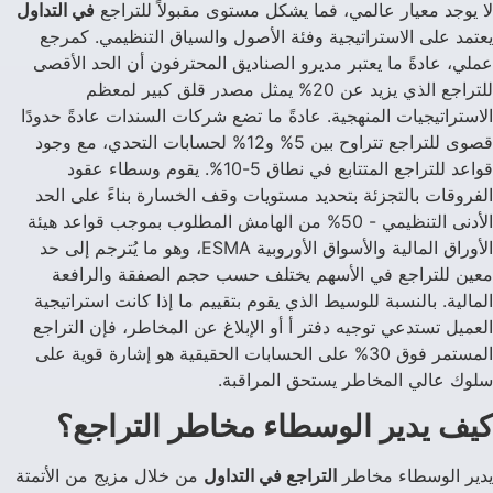
لا يوجد معيار عالمي، فما يشكل مستوى مقبولاً للتراجع
في التداول
يعتمد على الاستراتيجية وفئة الأصول والسياق التنظيمي. كمرجع
عملي، عادةً ما يعتبر مديرو الصناديق المحترفون أن الحد الأقصى
للتراجع الذي يزيد عن 20% يمثل مصدر قلق كبير لمعظم
الاستراتيجيات المنهجية. عادةً ما تضع شركات السندات عادةً حدودًا
قصوى للتراجع تتراوح بين 5% و12% لحسابات التحدي، مع وجود
قواعد للتراجع المتتابع في نطاق 5-10%. يقوم وسطاء عقود
الفروقات بالتجزئة بتحديد مستويات وقف الخسارة بناءً على الحد
الأدنى التنظيمي - 50% من الهامش المطلوب بموجب قواعد هيئة
الأوراق المالية والأسواق الأوروبية ESMA، وهو ما يُترجم إلى حد
معين للتراجع في الأسهم يختلف حسب حجم الصفقة والرافعة
المالية. بالنسبة للوسيط الذي يقوم بتقييم ما إذا كانت استراتيجية
العميل تستدعي توجيه دفتر أ أو الإبلاغ عن المخاطر، فإن التراجع
المستمر فوق 30% على الحسابات الحقيقية هو إشارة قوية على
سلوك عالي المخاطر يستحق المراقبة.
كيف يدير الوسطاء مخاطر التراجع؟
يدير الوسطاء مخاطر
التراجع في التداول
من خلال مزيج من الأتمتة