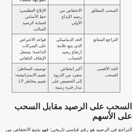
السحب المطلق
الانخفاض من
الإبلاغ التنظيمي؛
رصيد الإيداع
خط الأساس
الأولي
لحماية الرصيد
السالب
التراجع المتتابع
الحد الديناميكي
قواعد الاعتراض
الذي يتبع علامة
على الشركات
ارتفاع رصيد
الداعمة؛ مشغل
الحساب
الإيقاف التلقائي
الحد الأقصى
أكبر انخفاض
توصيف المخاطر؛
للسحب
منفرد من الذروة
تقييم الاستراتيجية؛
إلى الحضيض على
تقييم مخاطر LP
مدار فترة زمنية
السحب على الرصيد مقابل السحب
على الأسهم
التراجع في الرصيد هو رقم قياسي تاريخي؛ فهو يتتبع الانخفاض من