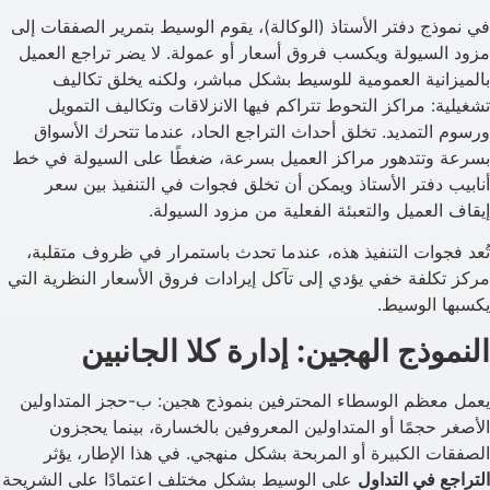
في نموذج دفتر الأستاذ (الوكالة)، يقوم الوسيط بتمرير الصفقات إلى
مزود السيولة ويكسب فروق أسعار أو عمولة. لا يضر تراجع العميل
بالميزانية العمومية للوسيط بشكل مباشر، ولكنه يخلق تكاليف
تشغيلية: مراكز التحوط تتراكم فيها الانزلاقات وتكاليف التمويل
ورسوم التمديد. تخلق أحداث التراجع الحاد، عندما تتحرك الأسواق
بسرعة وتتدهور مراكز العميل بسرعة، ضغطًا على السيولة في خط
أنابيب دفتر الأستاذ ويمكن أن تخلق فجوات في التنفيذ بين سعر
إيقاف العميل والتعبئة الفعلية من مزود السيولة.
تُعد فجوات التنفيذ هذه، عندما تحدث باستمرار في ظروف متقلبة،
مركز تكلفة خفي يؤدي إلى تآكل إيرادات فروق الأسعار النظرية التي
يكسبها الوسيط.
النموذج الهجين: إدارة كلا الجانبين
يعمل معظم الوسطاء المحترفين بنموذج هجين: ب-حجز المتداولين
الأصغر حجمًا أو المتداولين المعروفين بالخسارة، بينما يحجزون
الصفقات الكبيرة أو المربحة بشكل منهجي. في هذا الإطار، يؤثر
التراجع في التداول
على الوسيط بشكل مختلف اعتمادًا على الشريحة