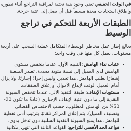
في الوقت الحقيقي
تعني وجود بنية تحتية لمراقبة التراجع أثناء تطوره
وإطلاق استجابات معدة مسبقاً قبل أن يصل إلى عتبة حرجة.
الطبقات الأربعة للتحكم في تراجع
الوسيط
يعالج إطار عمل مخاطر الوسطاء المتكامل عملية السحب على أربعة
مستويات، يعمل كل منها في وقت واحد:
عتبات نداء الهامش:
التنبيه الأول. عندما ينخفض مستوى
الهامش لدى العميل إلى نسبة مئوية محددة، تصدر المنصة
إشعارًا بطلب الهامش. هذا تحذير، وليس إجراءً إجباريًا، ولا يزال
أمام العميل الوقت لإيداع الأموال أو إغلاق الصفقات.
مستويات الإيقاف:
طبقة التنفيذ الآلي. عندما تنخفض السيولة
النقدية إلى ما دون عتبة الإيقاف الإجباري (عادةً ما تكون 20-
50% من الهامش المطلوب، حسب الاختصاص القضائي
وتصنيف العميل)، يتم إغلاق المراكز تلقائيًا بترتيب أدنى تغطية
للهامش. هذا يمنع السيولة النقدية السلبية دون تدخل يدوي.
قواعد الحد الأقصى للتراجع:
القواعد الثابتة التي تنهي إمكانية