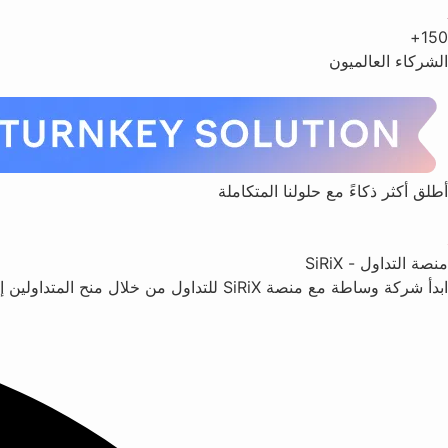
150+
الشركاء العالميون
أطلق أكثر ذكاءً مع حلولنا المتكاملة
منصة التداول - SiRiX
ابدأ شركة وساطة مع منصة SiRiX للتداول من خلال منح المتداولين إمكانية الوصول إلى التداول الاجتماعي والرسوم البيانية TradingView وأنواع الأوامر المتقدمة.