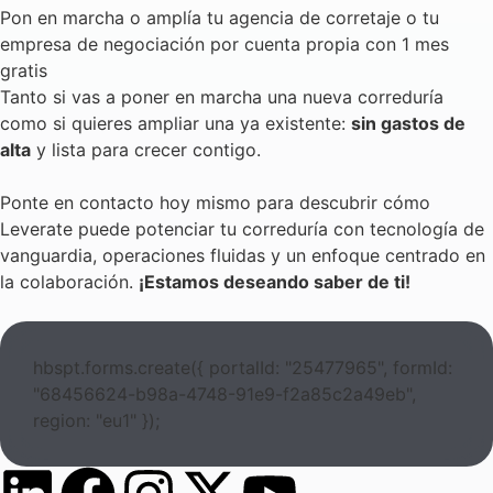
Pon en marcha o amplía tu agencia de corretaje o tu
empresa de negociación por cuenta propia con 1 mes
gratis
Tanto si vas a poner en marcha una nueva correduría
como si quieres ampliar una ya existente:
sin gastos de
alta
y lista para crecer contigo.
Ponte en contacto hoy mismo para descubrir cómo
Leverate puede potenciar tu correduría con tecnología de
vanguardia, operaciones fluidas y un enfoque centrado en
la colaboración.
¡Estamos deseando saber de ti!
hbspt.forms.create({ portalId: "25477965", formId:
"68456624-b98a-4748-91e9-f2a85c2a49eb",
region: "eu1" });