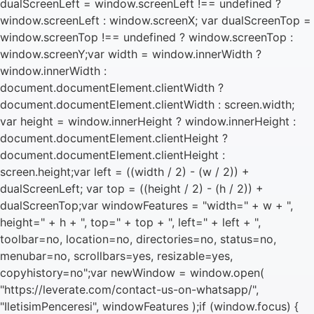
dualScreenLeft = window.screenLeft !== undefined ?
window.screenLeft : window.screenX; var dualScreenTop =
window.screenTop !== undefined ? window.screenTop :
window.screenY;var width = window.innerWidth ?
window.innerWidth :
document.documentElement.clientWidth ?
document.documentElement.clientWidth : screen.width;
var height = window.innerHeight ? window.innerHeight :
document.documentElement.clientHeight ?
document.documentElement.clientHeight :
screen.height;var left = ((width / 2) - (w / 2)) +
dualScreenLeft; var top = ((height / 2) - (h / 2)) +
dualScreenTop;var windowFeatures = "width=" + w + ",
height=" + h + ", top=" + top + ", left=" + left + ",
toolbar=no, location=no, directories=no, status=no,
menubar=no, scrollbars=yes, resizable=yes,
copyhistory=no";var newWindow = window.open(
"https://leverate.com/contact-us-on-whatsapp/",
"IletisimPenceresi", windowFeatures );if (window.focus) {