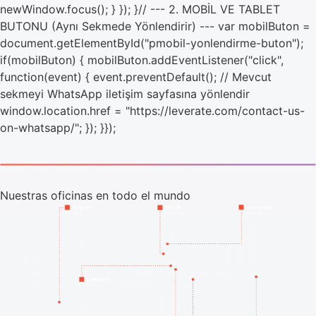
newWindow.focus(); } }); }// --- 2. MOBİL VE TABLET
BUTONU (Aynı Sekmede Yönlendirir) --- var mobilButon =
document.getElementById("pmobil-yonlendirme-buton");
if(mobilButon) { mobilButon.addEventListener("click",
function(event) { event.preventDefault(); // Mevcut
sekmeyi WhatsApp iletişim sayfasına yönlendir
window.location.href = "https://leverate.com/contact-us-
on-whatsapp/"; }); }});
Nuestras oficinas en todo el mundo