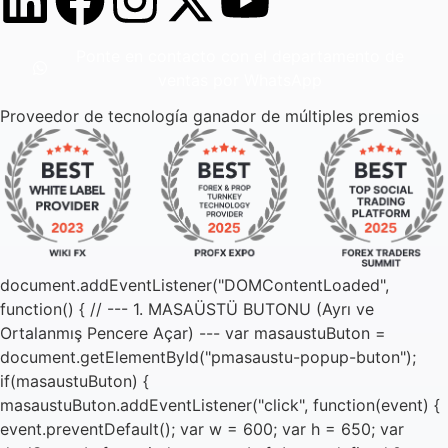
Ponte en contacto con el departamento de
ventas por WhatsApp
Proveedor de tecnología ganador de múltiples premios
document.addEventListener("DOMContentLoaded",
function() { // --- 1. MASAÜSTÜ BUTONU (Ayrı ve
Ortalanmış Pencere Açar) --- var masaustuButon =
document.getElementById("pmasaustu-popup-buton");
if(masaustuButon) {
masaustuButon.addEventListener("click", function(event) {
event.preventDefault(); var w = 600; var h = 650; var