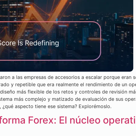
n a las empresas de accesorios a escalar porque eran sen
trado y repetible que era realmente el rendimiento de un o
iseño más flexible de los retos y controles de revisión má
sistema más complejo y matizado de evaluación de sus oper
 ¿qué aspecto tiene ese sistema? Explorémoslo.
forma Forex: El núcleo operat