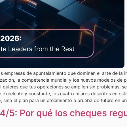
as empresas de apuntalamiento que dominen el arte de la in
ización, la competencia mundial y los nuevos modelos de p
 Si quieres que tus operaciones se amplíen sin problemas, 
e excelente y constante, los cuatro pilares descritos en es
, sino el plan para un crecimiento a prueba de futuro en u
4/5: Por qué los cheques reg