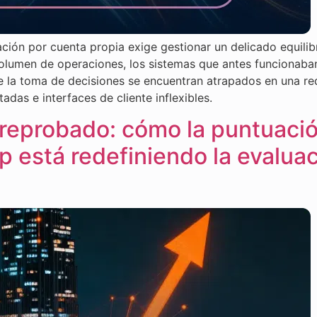
ción por cuenta propia exige gestionar un delicado equilibr
 volumen de operaciones, los sistemas que antes funcionab
de la toma de decisiones se encuentran atrapados en una 
das e interfaces de cliente inflexibles.
/reprobado: cómo la puntuació
p está redefiniendo la evalua