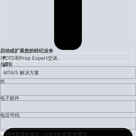
启动或扩展您的经纪业务
与CFD和Prop Expert交谈。
名字
博客
MT4/5 解决方案
姓
电子邮件
电话号码
我同意接收来自 Leverate 的其他通信。