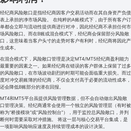
经纪商风险敞口是指经纪商因客户交易活动而在其自身资产负债
表上承担的净市场风险。 在纯粹的A账模式下，由于所有客户订
单都会立即与流动性提供商进行对冲，因此经纪商不承担任何市
场风险敞口。而在B账或混合模式下，经纪商会保留部分风险敞
口，这意味着当客户头寸的走势对客户有利时，经纪商将因此产
生成本。
在混合模式下，风险敞口管理是决定MT4/MT5经纪商盈利能力
最重要的因素之一。如果经纪商在错误的客户群体上保留了过多
的风险敞口，在市场波动剧烈的时期可能会面临重大损失。而过
度对冲交易账簿的经纪商，不仅会支付高于必要的流动性成本，
还会降低B账部分的潜在回报。
MT4和MT5平台虽提供风险管理数据，但不会自动做出风险敞
口管理决策。经纪商通常会使用一个独立的风险管理层（有时被
称为“桥接模块”或“风险控制台”），用于监控总风险敞口，并判
断何时需要采取对冲措施。 将这一层与核心交易平台集成，是
一项影响风险响应速度及持续管理成本的设计决策。