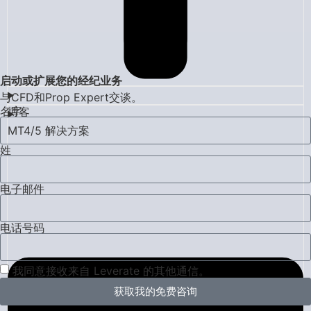
启动或扩展您的经纪业务
与CFD和Prop Expert交谈。
名字
博客
MT4/5 解决方案
姓
电子邮件
电话号码
我同意接收来自 Leverate 的其他通信。
获取我的免费咨询