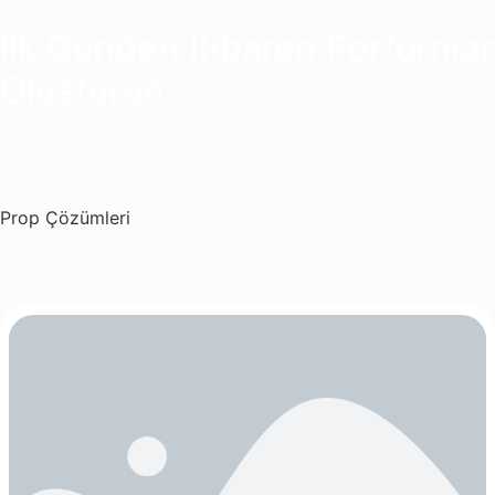
İlk Günden İtibaren Performa
Oluşturun.
Prop Çözümleri
Tümünü Görüntüle