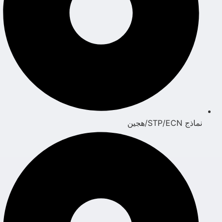
نماذج STP/ECN/هجين