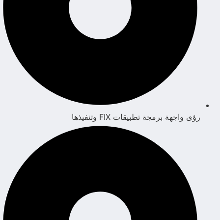
رؤى واجهة برمجة تطبيقات FIX وتنفيذها