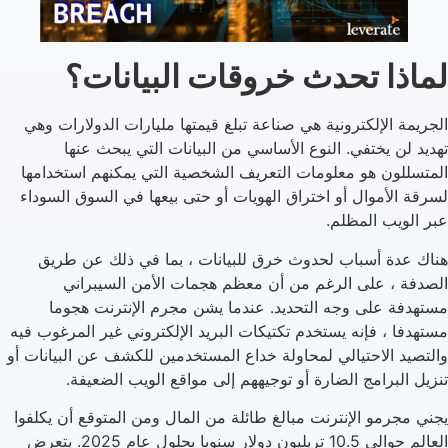
لماذا تحدث خروقات البيانات؟
الجريمة الإلكترونية هي صناعة تبلغ قيمتها مليارات الدولارات وهي
تهديد لن يختفي. النوع الأساسي من البيانات التي يبحث عنها
المتسللون هو معلومات التعريف الشخصية التي يمكنهم استخدامها
لسرقة الأموال أو اختراق الهويات أو حتى بيعها في السوق السوداء
عبر الويب المظلم.
هناك عدة أسباب لحدوث خرق للبيانات ، بما في ذلك عن طريق
الصدفة ، على الرغم من أن معظم هجمات الأمن السيبراني
مستهدفة على وجه التحديد. عندما يشن مجرم الإنترنت هجوما
مستهدفا ، فإنه يستخدم تكتيكات البريد الإلكتروني غير المرغوب فيه
والتصيد الاحتيالي لمحاولة خداع المستخدمين للكشف عن البيانات أو
تنزيل البرامج الضارة أو توجيههم إلى مواقع الويب الضعيفة.
يجني مجرمو الإنترنت مبالغ طائلة من المال ومن المتوقع أن يكلفوا
العالم حوالي 10.5 تريليون دولار سنويا بحلول عام 2025. يتعرض