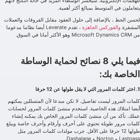
للهجمات الإلكترونية. سيخسر الوسطاء المزيد في حالة التكنج لأنهم
يتعاملون في المتوسط بمبالغ أكثر أهمية.
لحسن الحظ ، بالإضافة إلى حلول العقود مقابل الفروقات والعملات
المشفرة
والفوركس الجاهزة
، تقدم Leverate أيضا نظاما مدعوما
من Microsoft Dynamics CRM وهو الأكثر أمانا في السوق.
فيما يلي 8 نصائح لحماية الوساطة
الخاصة بك:
1. اختر كلمات المرور التي لا يقل طولها عن 12 حرفا
كلمات المرور ليست تفاصيل. لا تكن مبدعا لأن المتسللين يمكنهم
أيضا امتلاك هذه الخاصية. استخدم منشئ كلمات المرور لحسابات
عملك. تأكد من أن منشئ كلمات المرور الخاص بك يمكنه إنشاء
كلمات مرور طويلة تحتوي على أحرف وأرقام وأحرف خاصة ويبلغ
طولها 12 حرفا على الأقل. جرب مولدات كلمات المرور مثل
Lastpass و Norton و Dashalane.