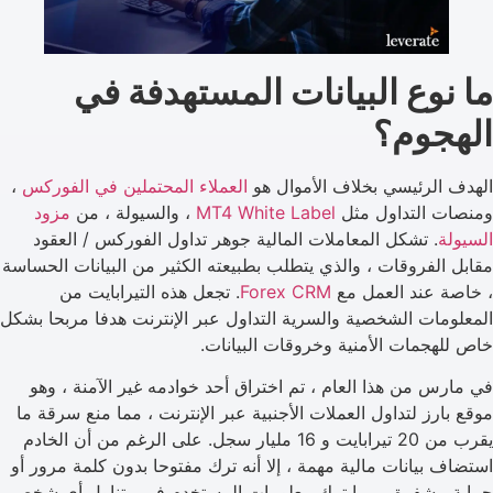
ما نوع البيانات المستهدفة في
الهجوم؟
الهدف الرئيسي بخلاف الأموال هو
العملاء المحتملين في الفوركس
،
ومنصات التداول مثل
MT4 White Label
، والسيولة ، من
مزود
السيولة
. تشكل المعاملات المالية جوهر تداول الفوركس / العقود
مقابل الفروقات ، والذي يتطلب بطبيعته الكثير من البيانات الحساسة
، خاصة عند العمل مع
Forex CRM
. تجعل هذه التيرابايت من
المعلومات الشخصية والسرية التداول عبر الإنترنت هدفا مربحا بشكل
خاص للهجمات الأمنية وخروقات البيانات.
في مارس من هذا العام ، تم اختراق أحد خوادمه غير الآمنة ، وهو
موقع بارز لتداول العملات الأجنبية عبر الإنترنت ، مما منع سرقة ما
يقرب من 20 تيرابايت و 16 مليار سجل. على الرغم من أن الخادم
استضاف بيانات مالية مهمة ، إلا أنه ترك مفتوحا بدون كلمة مرور أو
حماية مشفرة ، مما ترك معلومات المستخدم في متناول أي شخص.