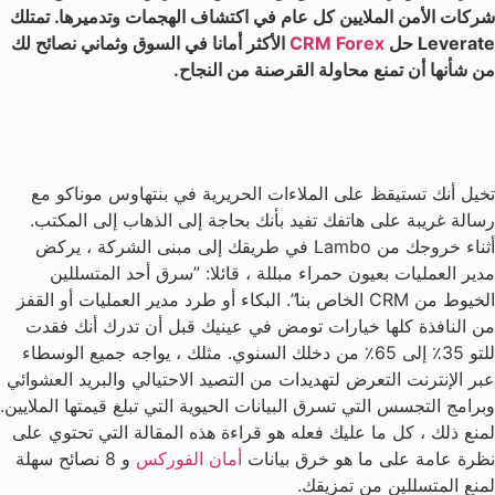
شركات الأمن الملايين كل عام في اكتشاف الهجمات وتدميرها. تمتلك
Leverate حل
CRM Forex
الأكثر أمانا في السوق وثماني نصائح لك
من شأنها أن تمنع محاولة القرصنة من النجاح.
تخيل أنك تستيقظ على الملاءات الحريرية في بنتهاوس موناكو مع
رسالة غريبة على هاتفك تفيد بأنك بحاجة إلى الذهاب إلى المكتب.
أثناء خروجك من Lambo في طريقك إلى مبنى الشركة ، يركض
مدير العمليات بعيون حمراء مبللة ، قائلا: ”سرق أحد المتسللين
الخيوط من CRM الخاص بنا”. البكاء أو طرد مدير العمليات أو القفز
من النافذة كلها خيارات تومض في عينيك قبل أن تدرك أنك فقدت
للتو 35٪ إلى 65٪ من دخلك السنوي. مثلك ، يواجه جميع الوسطاء
عبر الإنترنت التعرض لتهديدات من التصيد الاحتيالي والبريد العشوائي
وبرامج التجسس التي تسرق البيانات الحيوية التي تبلغ قيمتها الملايين.
لمنع ذلك ، كل ما عليك فعله هو قراءة هذه المقالة التي تحتوي على
نظرة عامة على ما هو خرق بيانات
أمان الفوركس
و 8 نصائح سهلة
لمنع المتسللين من تمزيقك.