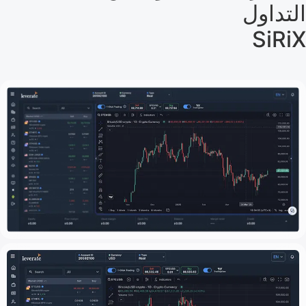
التداول
SiRiX