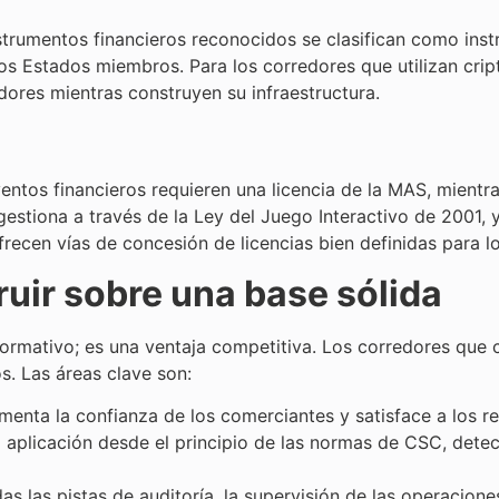
nstrumentos financieros reconocidos se clasifican como ins
los Estados miembros. Para los corredores que utilizan cri
dores mientras construyen su infraestructura.
entos financieros requieren una licencia de la MAS, mientra
estiona a través de la Ley del Juego Interactivo de 2001, 
recen vías de concesión de licencias bien definidas para 
uir sobre una base sólida
ormativo; es una ventaja competitiva. Los corredores que 
s. Las áreas clave son:
menta la confianza de los comerciantes y satisface a los r
e la aplicación desde el principio de las normas de CSC, det
idas las pistas de auditoría, la supervisión de las operacion