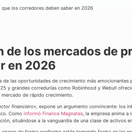
o que los corredores deben saber en 2026
n de los mercados de pr
r en 2026
na de las oportunidades de crecimiento más emocionantes 
25 y grandes corredurías como Robinhood y Webull ofrecie
 mercado de rápido crecimiento.
ctor financiero»,
expone un argumento convincente: los int
rico. Como
informó Finance Magnates
, la empresa anima a 
ción, situándose a la vanguardia de una clase de activos e
operar de forma conforme están tomando forma en las princ