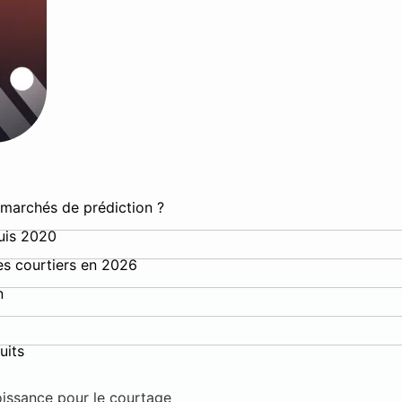
s marchés de prédiction ?
uis 2020
es courtiers en 2026
n
uits
oissance pour le courtage