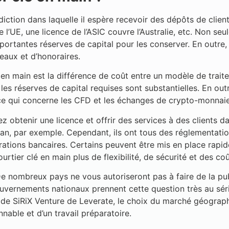
idiction dans laquelle il espère recevoir des dépôts de cli
 l’UE, une licence de l’ASIC couvre l’Australie, etc. Non s
portantes réserves de capital pour les conserver. En outre
eaux et d’honoraires.
en main est la différence de coût entre un modèle de trait
es réserves de capital requises sont substantielles. En outr
ce qui concerne les CFD et les échanges de crypto-monnaie
 obtenir une licence et offrir des services à des clients da
n, par exemple. Cependant, ils ont tous des réglementations 
rations bancaires. Certains peuvent être mis en place rap
urtier clé en main plus de flexibilité, de sécurité et des c
 De nombreux pays ne vous autoriseront pas à faire de la pu
ouvernements nationaux prennent cette question très au séri
nt de SiRiX Venture de Leverate, le choix du marché géograph
nnable et d’un travail préparatoire.