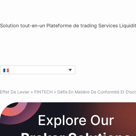
Solution tout-en-un
Plateforme de trading
Services
Liquidi
Effet De Levier
»
FINTECH
»
Défis En Matière De Conformité Et D’oc