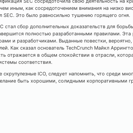
сификация SEC сосредоточила свою деятельность на кр
чем иным, как сосредоточением внимания на низко вис
л SEC. Это было равносильно тушению горящего огня.
C стал сбор дополнительных доказательств для борьб
 завершится полностью разработанными правилами. Эта
ами и разработчиками. Выданные повестки, вероятно,
лей. Как сказал основатель TechCrunch Майкл Аррингто
сть отражается в общем спокойствии в отрасли, котор
истемы соответствия.
е скрупулезные ICO, следует напомнить, что среди мно
 желание быть хорошими, солидными корпоративными г