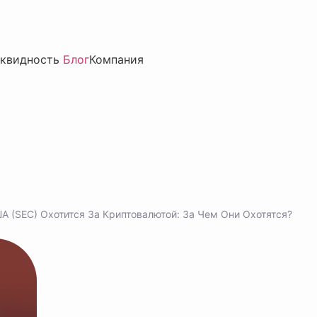
квидность
Блог
Компания
(SEC) Охотится За Криптовалютой: За Чем Они Охотятся?