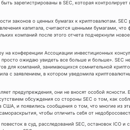
 быть зарегистрированы в SEC, которая контролирует
ти законов о ценных бумагах к криптовалютам. SEC р
ивлечения капитала, считаются ценными бумагами, что
ьких компаний после этого отчета подчеркнули новое
ру на конференции Ассоциации инвестиционных консул
 просто ожидаю увидеть все больше и больше». SEC не
гов для компаний, занимающихся сомнительной крипто
упила с заявлением, в котором уведомила криптовалют
ляет предупреждения, они не вносят особой ясности. 
утствием обсуждения со стороны SEC о том, как соблю
 США, и появились сообщения о том, что многие из эти
 самораскрытия, чтобы отличить себя от недобросовес
повесток в суд, расследований SEC, остановок ICO и 