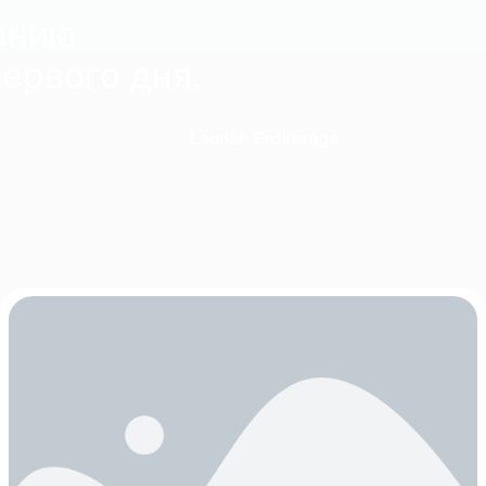
анию
первого дня.
Launch Brokerage