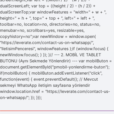
dualScreenLeft; var top = ((height / 2) - (h / 2)) +
dualScreenTop;var windowFeatures = "width=" + w + ",
height=" + h + ", top=" + top + ", left=" + left + ",
toolbar=no, location=no, directories=no, status=no,
menubar=no, scrollbars=yes, resizable=yes,
copyhistory=no";var newWindow = window.open(
"https://leverate.com/contact-us-on-whatsapp/",
"IletisimPenceresi", windowFeatures );if (window.focus) {
newWindow.focus(); } }); }// --- 2. MOBİL VE TABLET
BUTONU (Aynı Sekmede Yönlendirir) --- var mobilButon =
document.getElementById("pmobil-yonlendirme-buton");
if(mobilButon) { mobilButon.addEventListener("click",
function(event) { event.preventDefault(); // Mevcut
sekmeyi WhatsApp iletişim sayfasına yönlendir
window.location.href = "https://leverate.com/contact-us-
on-whatsapp/"; }); }});