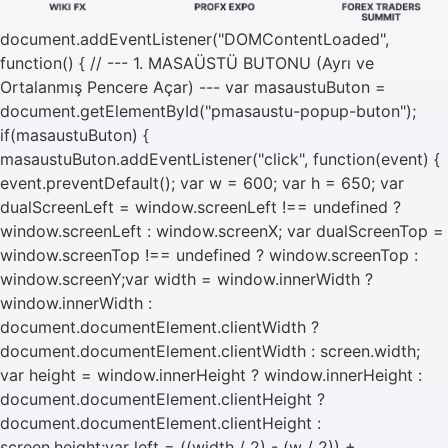
document.addEventListener("DOMContentLoaded",
function() { // --- 1. MASAÜSTÜ BUTONU (Ayrı ve
Ortalanmış Pencere Açar) --- var masaustuButon =
document.getElementById("pmasaustu-popup-buton");
if(masaustuButon) {
masaustuButon.addEventListener("click", function(event) {
event.preventDefault(); var w = 600; var h = 650; var
dualScreenLeft = window.screenLeft !== undefined ?
window.screenLeft : window.screenX; var dualScreenTop =
window.screenTop !== undefined ? window.screenTop :
window.screenY;var width = window.innerWidth ?
window.innerWidth :
document.documentElement.clientWidth ?
document.documentElement.clientWidth : screen.width;
var height = window.innerHeight ? window.innerHeight :
document.documentElement.clientHeight ?
document.documentElement.clientHeight :
screen.height;var left = ((width / 2) - (w / 2)) +