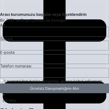
Aracı kurumunuzu başlatın veya ölçeklendirin
Bir CFD ve Prop Uzmanı ile konuşun.
Ad
Soyadı
E-posta
Telefon numarası
Leverate'den başka iletişimler almayı kabul ediyorum.
Ücretsiz Danışmanlığımı Alın
Likidite