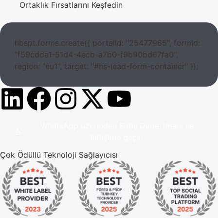
Ortaklık Fırsatlarını Keşfedin
hbspt.forms.create({ portalId: "25477965", formId:
"f59cdda1-51d4-4ecb-a7b0-f9b90bd67fa0",
region: "eu1", target: "#hs-lead-form-container" });
WhatsApp üzerinden Satış Departmanı ile
iletişime geçin
Çok Ödüllü Teknoloji Sağlayıcısı