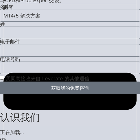
与CFD和Prop Expert交谈。
名字
博客
MT4/5 解决方案
姓
电子邮件
电话号码
我同意接收来自 Leverate 的其他通信。
获取我的免费咨询
认识我们
正在加载...
0
%