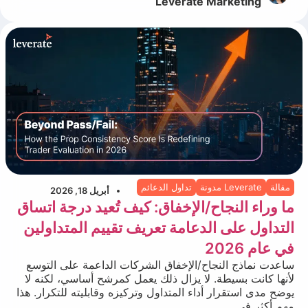
Leverate Marketing
مقالة
Leverate مدونة
تداول الدعائم
أبريل 18, 2026
ما وراء النجاح/الإخفاق: كيف تُعيد درجة اتساق
التداول على الدعامة تعريف تقييم المتداولين
في عام 2026
ساعدت نماذج النجاح/الإخفاق الشركات الداعمة على التوسع
لأنها كانت بسيطة. لا يزال ذلك يعمل كمرشح أساسي، لكنه لا
يوضح مدى استقرار أداء المتداول وتركيزه وقابليته للتكرار. هذا
مهم أكثر في...