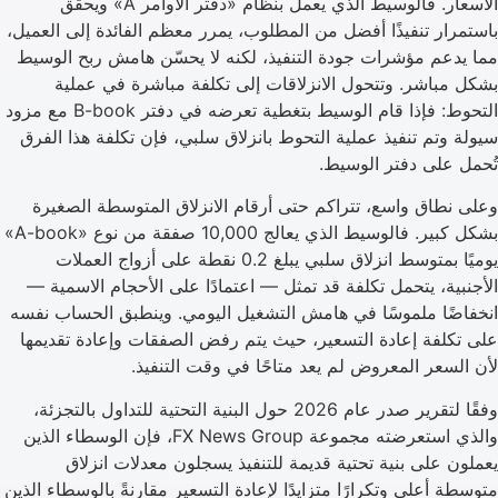
الأسعار. فالوسيط الذي يعمل بنظام «دفتر الأوامر A» ويحقق
باستمرار تنفيذًا أفضل من المطلوب، يمرر معظم الفائدة إلى العميل،
مما يدعم مؤشرات جودة التنفيذ، لكنه لا يحسّن هامش ربح الوسيط
بشكل مباشر. وتتحول الانزلاقات إلى تكلفة مباشرة في عملية
التحوط: فإذا قام الوسيط بتغطية تعرضه في دفتر B-book مع مزود
سيولة وتم تنفيذ عملية التحوط بانزلاق سلبي، فإن تكلفة هذا الفرق
تُحمل على دفتر الوسيط.
وعلى نطاق واسع، تتراكم حتى أرقام الانزلاق المتوسطة الصغيرة
بشكل كبير. فالوسيط الذي يعالج 10,000 صفقة من نوع «A-book»
يوميًا بمتوسط انزلاق سلبي يبلغ 0.2 نقطة على أزواج العملات
الأجنبية، يتحمل تكلفة قد تمثل — اعتمادًا على الأحجام الاسمية —
انخفاضًا ملموسًا في هامش التشغيل اليومي. وينطبق الحساب نفسه
على تكلفة إعادة التسعير، حيث يتم رفض الصفقات وإعادة تقديمها
لأن السعر المعروض لم يعد متاحًا في وقت التنفيذ.
وفقًا لتقرير صدر عام 2026 حول البنية التحتية للتداول بالتجزئة،
والذي استعرضته مجموعة FX News Group، فإن الوسطاء الذين
يعملون على بنية تحتية قديمة للتنفيذ يسجلون معدلات انزلاق
متوسطة أعلى وتكرارًا متزايدًا لإعادة التسعير مقارنةً بالوسطاء الذين