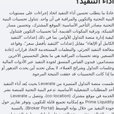
أداء التنفيذ؟
عادةً ما يتطلب تحسين أداء التنفيذ اتخاذ إجراءات على مستويات
البنية التحتية والتكوين والمراقبة في آن واحد. تتناول تحسينات البنية
التحتية مصادر التأخير الأساسية: الموقع المشترك، وتحسين مسار
الشبكة، وترقية المكونات القديمة. أما تحسينات التكوين فتتناول
كيفية إدارة منصة التداول للأوامر، بما في ذلك إعدادات ”التنفيذ
الكامل أو الإلغاء” مقابل إعدادات ”التنفيذ بأفضل سعر”، وقواعد
معالجة التنفيذ الجزئي، والمعلمات المستخدمة لاتخاذ قرارات إعادة
التسعير. وتعد تحسينات المراقبة هي ما يجعل التحسينين الآخرين
مستدامين: فبدون القياس المتسق لجودة التنفيذ عبر الأدوات المالية
وجلسات التداول وشرائح العملاء، لا يمكن تحديد أين يحدث التدهور أو
ما إذا كانت التحسينات قد حققت النتيجة المرجوة.
صُممت منصة التداول المتميزة من Leverate بحيث يُعد أداء التنفيذ
أحد المتطلبات التشغيلية الأساسية. تدعم البنية التحتية للمنصة نشر
الخدمة في موقع مشترك (co-location)، وتتصل بـ Leverate
Prime Liquidity مع إمكانية تجميع قابلة للتكوين، وتوفر تقارير حول
جودة التنفيذ من خلال بوابة الوسيط (Broker Portal). بالنسبة