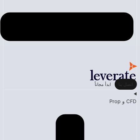
اتصل بنا
ابدأ مجاناً
CFD و Prop