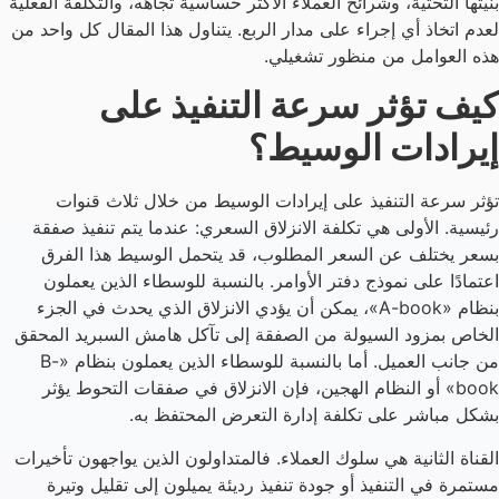
بنيتها التحتية، وشرائح العملاء الأكثر حساسية تجاهه، والتكلفة الفعلية
لعدم اتخاذ أي إجراء على مدار الربع. يتناول هذا المقال كل واحد من
هذه العوامل من منظور تشغيلي.
كيف تؤثر سرعة التنفيذ على
إيرادات الوسيط؟
تؤثر سرعة التنفيذ على إيرادات الوسيط من خلال ثلاث قنوات
رئيسية. الأولى هي تكلفة الانزلاق السعري: عندما يتم تنفيذ صفقة
بسعر يختلف عن السعر المطلوب، قد يتحمل الوسيط هذا الفرق
اعتمادًا على نموذج دفتر الأوامر. بالنسبة للوسطاء الذين يعملون
بنظام «A-book»، يمكن أن يؤدي الانزلاق الذي يحدث في الجزء
الخاص بمزود السيولة من الصفقة إلى تآكل هامش السبريد المحقق
من جانب العميل. أما بالنسبة للوسطاء الذين يعملون بنظام «B-
book» أو النظام الهجين، فإن الانزلاق في صفقات التحوط يؤثر
بشكل مباشر على تكلفة إدارة التعرض المحتفظ به.
القناة الثانية هي سلوك العملاء. فالمتداولون الذين يواجهون تأخيرات
مستمرة في التنفيذ أو جودة تنفيذ رديئة يميلون إلى تقليل وتيرة