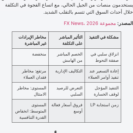
يستخدمون منصات من الجيل الحالي، مع اتساع الفجوة في التكلفة
خلال أحداث السوق التي تتسم بالتقلب الشديد.
المصدر:
مجموعة FX News، 2026
مشكلة في التنفيذ
التأثير المباشر
مخاطر الإيرادات
على التكلفة
غير المباشرة
انزلاق سلبي في
الخصم المباشر
منخفضة
صفقة التحوط
من الهامش
إعادة التسعير عند
التكاليف الإدارية
مرتفع: مخاطر
تنفيذ أوامر العملاء
فقدان العملاء
التنفيذ المؤجل
التعرض للرصيد
المستوى: مخاطر
لوقف الخسارة
السلبي
الامتثال
زمن استجابة LP
فروق أسعار فعالة
المستوى
أوسع
المتوسط: انخفاض
القدرة التنافسية