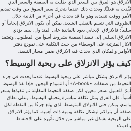
الانزلاق هو الفرق بين السعر الذي طُلبت به الصفقة والسعر الذي
نُفِّذت به فعليًّا. ويحدث ذلك عندما يتحرك سعر السوق بين وقت تقديم
الأمر ووقت تنفيذه، وهو ما قد يحدث في أجزاء من الثانية خلال
الظروف التي تتسم بالتقلب الشديد. يمكن أن يكون الانزلاق إيجابياً أو
سلبياً؛ فالانزلاق الإيجابي يعود بالفائدة على المتداول، بينما يؤدي
الانزلاق السلبي إلى تنفيذ الصفقة بشروط أسوأ من المطلوب. وتعتمد
الآثار المترتبة على الوسطاء من حيث التكلفة على نموذج دفتر
الأوامر والمكان الذي يحدث فيه الانزلاق ضمن مسار التنفيذ.
كيف يؤثر الانزلاق على ربحية الوسيط؟
يؤثر الانزلاق بشكل مباشر على ربحية الوسيط عندما يحدث في جزء
التحوط من صفقات «A-book» أو النموذج الهجين. فإذا نفذ الوسيط
أمرًا للعميل بسعر معين، لكن صفقة التحوط المقابلة تم تنفيذها بسعر
أسوأ، فإن الفرق يمثل تكلفة مباشرة يتحملها الوسيط. وعلى نطاق
واسع، يمكن حتى للانزلاق المتوسط الذي يبلغ جزءًا من النقطة لكل
صفقة أن يتراكم ليشكل تكلفة يومية ذات أهمية. كما يؤثر الانزلاق
على الربحية بشكل غير مباشر من خلال تأثيره على الاحتفاظ
بالعملاء.