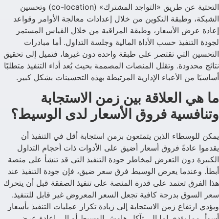
التحتية عن طريق «التواجد المشترك» (co-location) وتحسين
الشبكة، وطبقة التكوين من خلال إعدادات معالجة الأوامر وقواعد
إعادة عرض الأسعار، وطبقة المراقبة من خلال القياس المستمر
لجودة التنفيذ حسب الأداة المالية وجلسة التداول. أما مبادرات
التحسين التي تقتصر على طبقة واحدة دون غيرها، فتميل إلى تحقيق
نتائج محدودة. وتقلل المنصات المصممة بحيث يُعد أداء التنفيذ متطلبًا
أساسيًا من الأعباء الإدارية المرتبطة بهذه التحسينات بشكل كبير.
ما هي العلاقة بين زمن الاستجابة
وتنافسية فروق الأسعار لدى الوسيط؟
يمكن للوسطاء الذين يتمتعون بزمن استجابة أقل في التنفيذ أن
يقدموا عادةً فروق أسعار أضيق على الأدوات ذات أحجام التداول
الكبيرة دون التعرض لمخاطر جودة التنفيذ التي قد تنشأ على منصة
أبطأ. وعندما يعرض الوسيط فرق سعر ضيق، فإن جودة التنفيذ عند
هذا الفرق تعتمد على قدرة المنصة على تنفيذ الصفقة قبل أن يتحرك
سعر السوق بدرجة كافية تجعل السعر المعروض غير قابل للتنفيذ.
ويؤدي ارتفاع زمن الاستجابة إلى زيادة تكرار عمليات التنفيذ بأسعار
أسوأ، مما يؤدي إما إلى تآكل هامش الوسيط أو إلى إعادة عرض