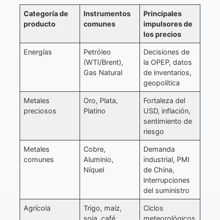
Categoría de
Instrumentos
Principales
producto
comunes
impulsores de
los precios
Energías
Petróleo
Decisiones de
(WTI/Brent),
la OPEP, datos
Gas Natural
de inventarios,
geopolítica
Metales
Oro, Plata,
Fortaleza del
preciosos
Platino
USD, inflación,
sentimiento de
riesgo
Metales
Cobre,
Demanda
comunes
Aluminio,
industrial, PMI
Níquel
de China,
interrupciones
del suministro
Agrícola
Trigo, maíz,
Ciclos
soja, café
meteorológicos