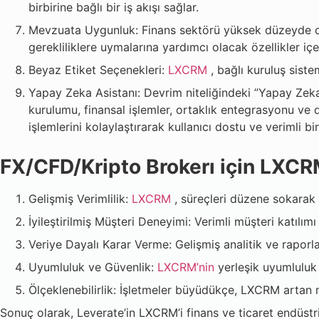
birbirine bağlı bir iş akışı sağlar.
Mevzuata Uygunluk: Finans sektörü yüksek düzeyde d
gerekliliklere uymalarına yardımcı olacak özellikler içer
Beyaz Etiket Seçenekleri:
LXCRM
, bağlı kuruluş siste
Yapay Zeka Asistanı: Devrim niteliğindeki ”Yapay Zeka 
kurulumu, finansal işlemler, ortaklık entegrasyonu ve 
işlemlerini kolaylaştırarak kullanıcı dostu ve verimli b
FX/CFD/Kripto Brokerı için LXCRM
Gelişmiş Verimlilik:
LXCRM
, süreçleri düzene sokarak
İyileştirilmiş Müşteri Deneyimi: Verimli müşteri katılı
Veriye Dayalı Karar Verme: Gelişmiş analitik ve raporla
Uyumluluk ve Güvenlik:
LXCRM’nin
yerleşik uyumluluk ö
Ölçeklenebilirlik: İşletmeler büyüdükçe, LXCRM artan m
Sonuç olarak, Leverate’in LXCRM’i finans ve ticaret endüstr