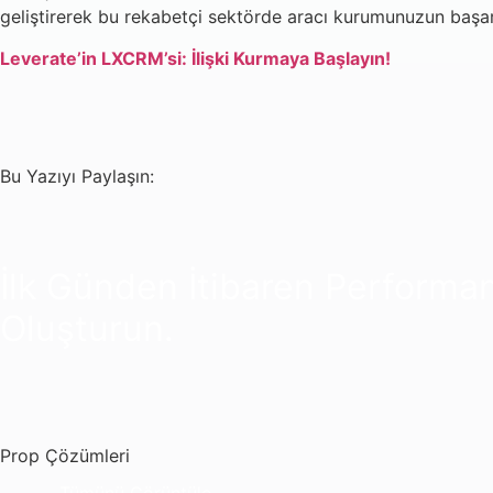
geliştirerek bu rekabetçi sektörde aracı kurumunuzun başarı
Leverate’in LXCRM’si: İlişki Kurmaya Başlayın!
Bu Yazıyı Paylaşın:
İlk Günden İtibaren Performa
Oluşturun.
Prop Çözümleri
Tümünü Görüntüle