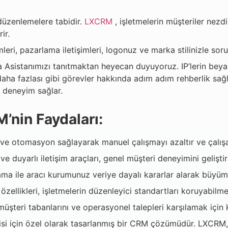
üzenlemelere tabidir.
LXCRM
, işletmelerin müşteriler nezd
ir.
mleri, pazarlama iletişimleri, logonuz ve marka stilinizle soru
Asistanımızı tanıtmaktan heyecan duyuyoruz. IP’lerin beyaz l
daha fazlası gibi görevler hakkında adım adım rehberlik sağl
ir deneyim sağlar.
’nin Faydaları:
 ve otomasyon sağlayarak manuel çalışmayı azaltır ve çalışa
mı ve duyarlı iletişim araçları, genel müşteri deneyimini geli
ma ile aracı kurumunuz veriye dayalı kararlar alarak büyüme v
zellikleri, işletmelerin düzenleyici standartları koruyabilme
üşteri tabanlarını ve operasyonel talepleri karşılamak için k
isi için özel olarak tasarlanmış bir CRM çözümüdür. LXCRM, o