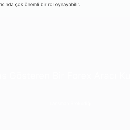
sında çok önemli bir rol oynayabilir.
ns Gösteren Bir Forex Aracı 
Lansman Brokerliği