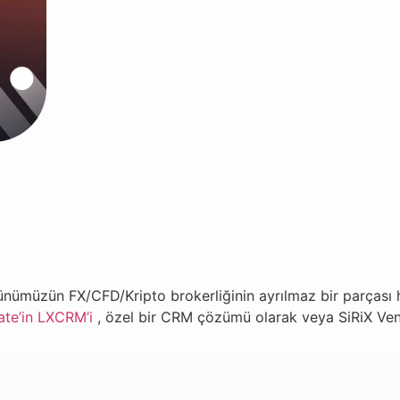
günümüzün FX/CFD/Kripto brokerliğinin ayrılmaz bir parçası h
te’in
LXCRM’i
, özel bir CRM çözümü olarak veya SiRiX Ven