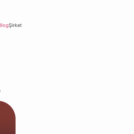
Blog
Şirket
ı