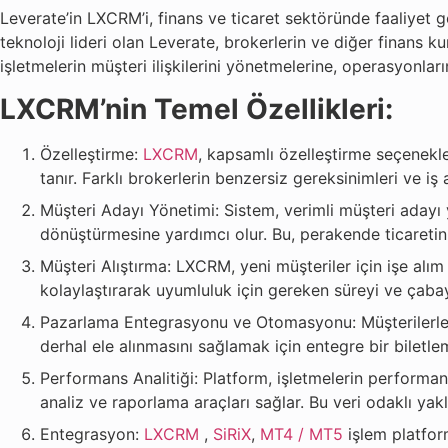
Leverate’in LXCRM’i, finans ve ticaret sektöründe faaliyet g
teknoloji lideri olan Leverate, brokerlerin ve diğer finans ku
işletmelerin müşteri ilişkilerini yönetmelerine, operasyonları
LXCRM’nin Temel Özellikleri:
Özelleştirme:
LXCRM
, kapsamlı özelleştirme seçenekle
tanır. Farklı brokerlerin benzersiz gereksinimleri ve 
Müşteri Adayı Yönetimi: Sistem, verimli müşteri adayı 
dönüştürmesine yardımcı olur. Bu, perakende ticaretin
Müşteri Alıştırma: LXCRM, yeni müşteriler için işe alım
kolaylaştırarak uyumluluk için gereken süreyi ve çabayı
Pazarlama Entegrasyonu ve Otomasyonu: Müşterilerle e
derhal ele alınmasını sağlamak için entegre bir biletle
Performans Analitiği: Platform, işletmelerin performans
analiz ve raporlama araçları sağlar. Bu veri odaklı yakl
Entegrasyon:
LXCRM
,
SiRiX
,
MT4 / MT5
işlem platfor