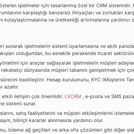
österen işletmeler için tasarlanmış özel bir CRM sistemidir.
rumlarının karşılaştığı benzersiz ihtiyaçları ve zorlukları ka
nı kolaylaştırmalarına ve üretkenliği artırmalarına yardımcı o
ri sunarak işletmelerin sistemi uyarlamasına ve akıllı panola
iş akışları olduğundan, bu esneklik perakende ticaret sektör
yönetimi için araçlar sağlayarak işletmelerin müşteri adayl
 rekabetçi dünyasında müşteri tabanını genişletmek için çok
 sürecini basitleştirir. Hesap kurulumunu, KYC (Müşterini Tan
 azaltır.
tkili iletişim çok önemlidir.
LXCRM
, e-posta ve SMS pazarla
me sistemi sunar.
larını, satış faaliyetlerini ve müşteri etkileşimlerini izlem
aşım, bilinçli kararlar alınmasına yardımcı olur.
mu, ödeme ağ geçitleri ve arka ofis çözümleri gibi diğer sis