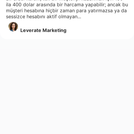
ila 400 dolar arasında bir harcama yapabilir; ancak bu
müşteri hesabına hiçbir zaman para yatırmazsa ya da
sessizce hesabını aktif olmayan...
Leverate Marketing