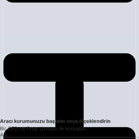
Aracı kurumunuzu başlatın veya ölçeklendirin
Bir CFD ve Prop Uzmanı ile konuşun.
Ad