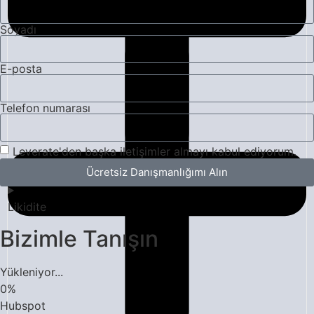
Soyadı
E-posta
Telefon numarası
Leverate'den başka iletişimler almayı kabul ediyorum.
Ücretsiz Danışmanlığımı Alın
Likidite
Bizimle Tanışın
Yükleniyor...
0
%
Hubspot