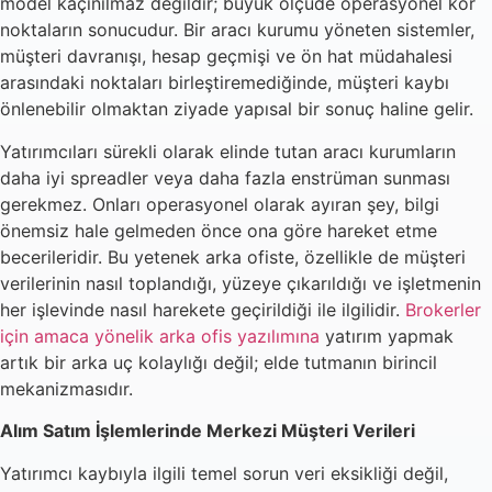
model kaçınılmaz değildir; büyük ölçüde operasyonel kör
noktaların sonucudur. Bir aracı kurumu yöneten sistemler,
müşteri davranışı, hesap geçmişi ve ön hat müdahalesi
arasındaki noktaları birleştiremediğinde, müşteri kaybı
önlenebilir olmaktan ziyade yapısal bir sonuç haline gelir.
Yatırımcıları sürekli olarak elinde tutan aracı kurumların
daha iyi spreadler veya daha fazla enstrüman sunması
gerekmez. Onları operasyonel olarak ayıran şey, bilgi
önemsiz hale gelmeden önce ona göre hareket etme
becerileridir. Bu yetenek arka ofiste, özellikle de müşteri
verilerinin nasıl toplandığı, yüzeye çıkarıldığı ve işletmenin
her işlevinde nasıl harekete geçirildiği ile ilgilidir.
Brokerler
için amaca yönelik arka ofis yazılımına
yatırım yapmak
artık bir arka uç kolaylığı değil; elde tutmanın birincil
mekanizmasıdır.
Alım Satım İşlemlerinde Merkezi Müşteri Verileri
Yatırımcı kaybıyla ilgili temel sorun veri eksikliği değil,