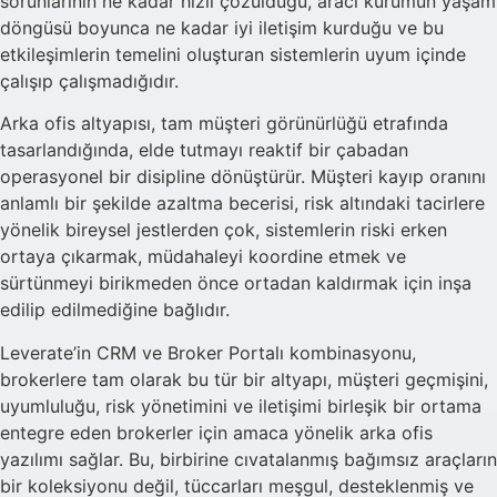
sorunlarının ne kadar hızlı çözüldüğü, aracı kurumun yaşam
döngüsü boyunca ne kadar iyi iletişim kurduğu ve bu
etkileşimlerin temelini oluşturan sistemlerin uyum içinde
çalışıp çalışmadığıdır.
Arka ofis altyapısı, tam müşteri görünürlüğü etrafında
tasarlandığında, elde tutmayı reaktif bir çabadan
operasyonel bir disipline dönüştürür. Müşteri kayıp oranını
anlamlı bir şekilde azaltma becerisi, risk altındaki tacirlere
yönelik bireysel jestlerden çok, sistemlerin riski erken
ortaya çıkarmak, müdahaleyi koordine etmek ve
sürtünmeyi birikmeden önce ortadan kaldırmak için inşa
edilip edilmediğine bağlıdır.
Leverate’in CRM ve Broker Portalı kombinasyonu,
brokerlere tam olarak bu tür bir altyapı, müşteri geçmişini,
uyumluluğu, risk yönetimini ve iletişimi birleşik bir ortama
entegre eden brokerler için amaca yönelik arka ofis
yazılımı sağlar. Bu, birbirine cıvatalanmış bağımsız araçların
bir koleksiyonu değil, tüccarları meşgul, desteklenmiş ve