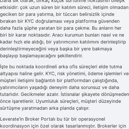
Daha sık olarak, birkaç küçük sürtünme noktasının bileşik
etkisidir: çok uzun süren bir katılım süreci, iletişim olmadan
geciken bir para yatırma, bir tüccarı belirsizlik içinde
bırakan bir KYC doğrulaması veya platforma güvenden
daha fazla şüphe yaratan bir para çekme. Bu anların her
biri bir karar noktasıdır. Aracı kurumun bunları nasıl ve ne
kadar hızlı ele aldığı, bir yatırımcının katılımını derinleştirip
derinleştirmeyeceğini veya başka bir yere bakmaya
başlayıp başlamayacağını şekillendirir.
İşte bu noktada koordineli arka ofis süreçleri elde tutma
altyapısı haline gelir. KYC, risk yönetimi, ödeme işlemleri ve
müşteri iletişimi bağlantılı bir platformdan çalıştığında,
yatırımcıların yaşadığı deneyim daha sorunsuz ve daha
tutarlıdır. Gecikmeler azalır. İstisnalar şikayete dönüşmeden
önce işaretlenir. Uyumluluk süreçleri, müşteri düzeyinde
sürtüşme yaratmadan arka planda çalışır.
Leverate’in Broker Portalı bu tür bir operasyonel
koordinasyon için özel olarak tasarlanmıştır. Brokerler için