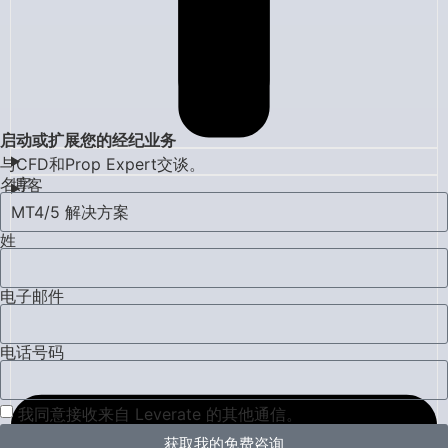
启动或扩展您的经纪业务
与CFD和Prop Expert交谈。
名字
博客
MT4/5 解决方案
姓
电子邮件
电话号码
我同意接收来自 Leverate 的其他通信。
获取我的免费咨询