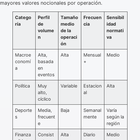
mayores valores nocionales por operación.
Catego
Perfil
Tamaño
Frecuen
Sensibil
ría
de
medio
cia
idad
volume
de la
normati
n
operaci
va
ón
Macroe
Alta,
Alta
Mensual
Medio
conomí
basada
+
a
en
eventos
Política
Muy
Variable
Estacion
Alta
alto,
al
cíclico
Deporte
Media,
Baja
Semanal
Varía
s
frecuent
mente
según la
e
región
Finanza
Consist
Alta
Diario
Medio