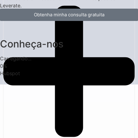
Leverate.
Obtenha minha consulta gratuita
Conheça-nos
Carregando...
0
%
Hubspot