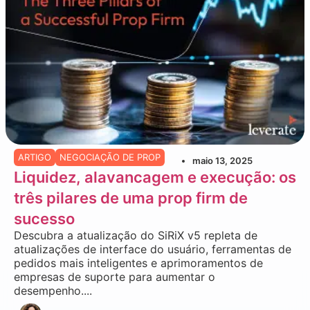
ARTIGO
NEGOCIAÇÃO DE PROP
maio 13, 2025
Liquidez, alavancagem e execução: os
três pilares de uma prop firm de
sucesso
Descubra a atualização do SiRiX v5 repleta de
atualizações de interface do usuário, ferramentas de
pedidos mais inteligentes e aprimoramentos de
empresas de suporte para aumentar o
desempenho....