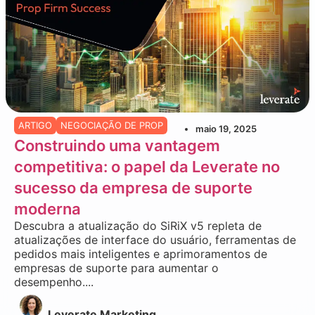
ARTIGO
NEGOCIAÇÃO DE PROP
maio 19, 2025
Construindo uma vantagem
competitiva: o papel da Leverate no
sucesso da empresa de suporte
moderna
Descubra a atualização do SiRiX v5 repleta de
atualizações de interface do usuário, ferramentas de
pedidos mais inteligentes e aprimoramentos de
empresas de suporte para aumentar o
desempenho....
Leverate Marketing