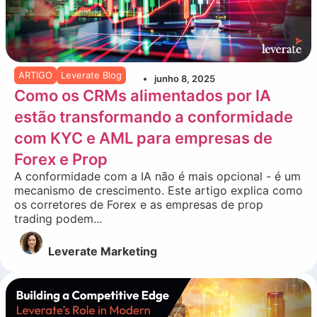
ARTIGO
Leverate Blog
junho 8, 2025
Como os CRMs alimentados por IA
estão transformando a conformidade
com KYC e AML para empresas de
Forex e Prop
A conformidade com a IA não é mais opcional - é um
mecanismo de crescimento. Este artigo explica como
os corretores de Forex e as empresas de prop
trading podem...
Leverate Marketing