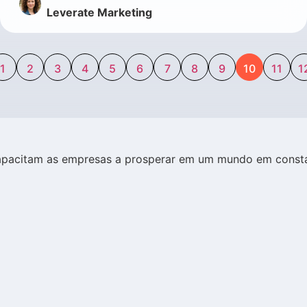
Leverate Marketing
1
2
3
4
5
6
7
8
9
10
11
1
capacitam as empresas a prosperar em um mundo em const