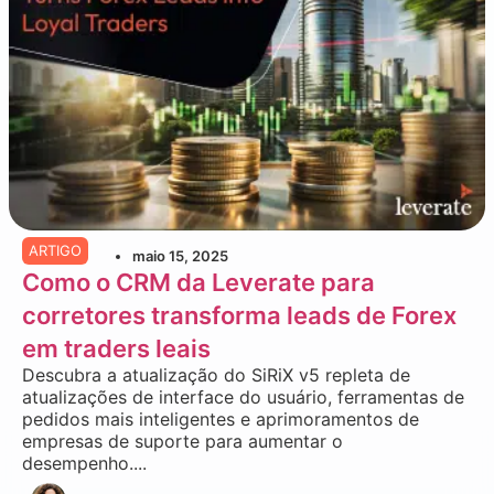
ARTIGO
maio 15, 2025
Como o CRM da Leverate para
corretores transforma leads de Forex
em traders leais
Descubra a atualização do SiRiX v5 repleta de
atualizações de interface do usuário, ferramentas de
pedidos mais inteligentes e aprimoramentos de
empresas de suporte para aumentar o
desempenho....