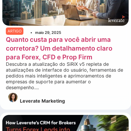
ARTIGO
maio 29, 2025
Quanto custa para você abrir uma
corretora? Um detalhamento claro
para Forex, CFD e Prop Firm
Descubra a atualização do SiRiX v5 repleta de
atualizações de interface do usuário, ferramentas de
pedidos mais inteligentes e aprimoramentos de
empresas de suporte para aumentar o
desempenho....
Leverate Marketing