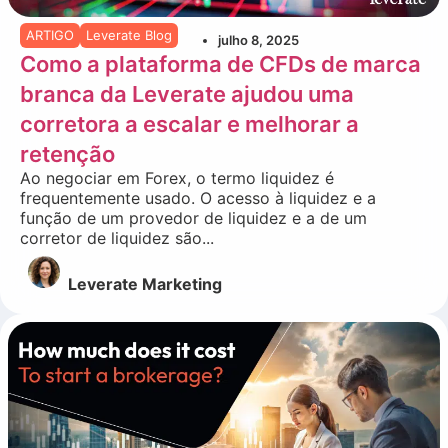
ARTIGO
Leverate Blog
julho 8, 2025
Como a plataforma de CFDs de marca
branca da Leverate ajudou uma
corretora a escalar e melhorar a
retenção
Ao negociar em Forex, o termo liquidez é
frequentemente usado. O acesso à liquidez e a
função de um provedor de liquidez e a de um
corretor de liquidez são...
Leverate Marketing