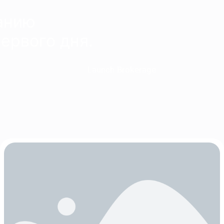
анию
первого дня.
Launch Brokerage