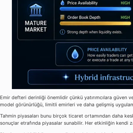
Emir defteri derinliği önemlidir çünkü yatırımcılara güven ve
model görünürlüğü, limitli emirleri ve daha gelişmiş uygulama
Tahmin piyasaları bunu birçok ticaret ortamından daha keskin
sonuçlar etrafında piyasalar sunabilir. Her etkinliğin kendi za