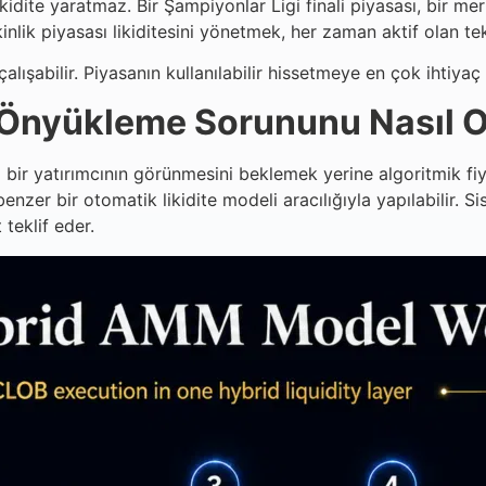
kidite yaratmaz. Bir Şampiyonlar Ligi finali piyasası, bir me
tkinlik piyasası likiditesini yönetmek, her zaman aktif olan t
çalışabilir. Piyasanın kullanılabilir hissetmeye en çok ihtiya
 Önyükleme Sorununu Nasıl O
a bir yatırımcının görünmesini beklemek yerine algoritmik fi
er bir otomatik likidite modeli aracılığıyla yapılabilir. Si
teklif eder.