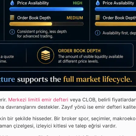
rir.
Merkezi limitli emir defteri
veya CLOB, belirli fiyatlardan
 davranışlarını destekler. Zayıf yönü ise emir defteri kalites
 bir şekilde hisseder. Bir broker spor, seçimler, makroekono
man çizelgesi, izleyici kitlesi ve talep eğrisi vardır.