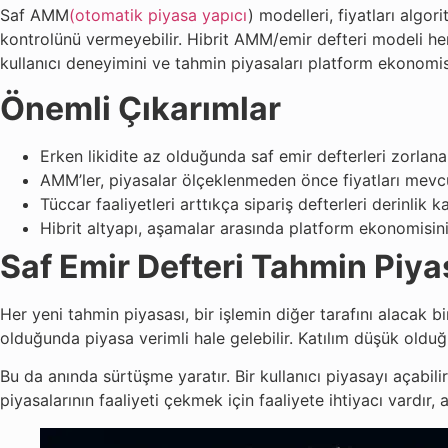
Saf AMM
(otomatik piyasa yapıcı
) modelleri, fiyatları algor
kontrolünü vermeyebilir. Hibrit AMM/emir defteri modeli her i
kullanıcı deneyimini ve tahmin piyasaları platform ekonomisin
Önemli Çıkarımlar
Erken likidite az olduğunda saf emir defterleri zorlanab
AMM’ler, piyasalar ölçeklenmeden önce fiyatları mevcut
Tüccar faaliyetleri arttıkça sipariş defterleri derinlik ka
Hibrit altyapı, aşamalar arasında platform ekonomisini iy
Saf Emir Defteri Tahmin Piya
Her yeni tahmin piyasası, bir işlemin diğer tarafını alacak bir
olduğunda piyasa verimli hale gelebilir. Katılım düşük olduğ
Bu da anında sürtüşme yaratır. Bir kullanıcı piyasayı açabil
piyasalarının faaliyeti çekmek için faaliyete ihtiyacı vardır