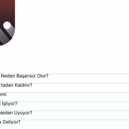
n Neden Başarısız Olur?
tadan Kaldırır?
omi
 İşliyor?
 Neden Uyuyor?
a Geliyor?