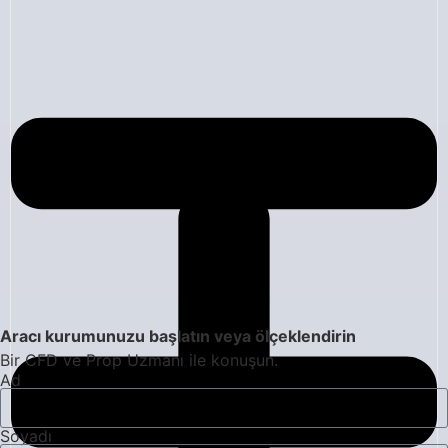
Aracı kurumunuzu başlatın veya ölçeklendirin
Bir CFD ve Prop Uzmanı ile konuşun.
Ad
Soyadı