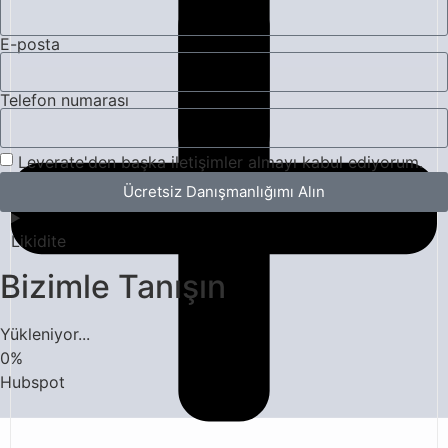
E-posta
Telefon numarası
Leverate'den başka iletişimler almayı kabul ediyorum.
Ücretsiz Danışmanlığımı Alın
Likidite
Bizimle Tanışın
Yükleniyor...
0
%
Hubspot