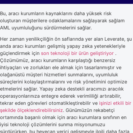
Bu, aracı kurumların kaynaklarını daha yüksek risk
oluşturan müşterilere odaklamalarını sağlayarak sağlam
AML uyumluluğunu sürdürmelerini sağlar.
Her zaman yenilikçiliğin ön saflarında yer alan Leverate, şu
anda aracı kurumları gelişmiş yapay zeka yetenekleriyle
güçlendirmek için
son teknoloji bir ürün geliştiriyor
.
Çözümümüz, aracı kurumların karşılaştığı benzersiz
ihtiyaçları ve zorlukları ele almak için tasarlanmıştır ve
olağanüstü müşteri hizmetleri sunmalarını, uyumluluk
süreçlerini kolaylaştırmalarını ve risk yönetimini optimize
etmelerini sağlar. Yapay zeka destekli aracımızı aracılık
operasyonlarınıza entegre ederek verimliliği artırabilir,
tekrar eden görevleri otomatikleştirebilir ve
işinizi etkili bir
şekilde ölçeklendirebilirsiniz
. Günümüzün rekabetçi
ortamında başarılı olmak için aracı kurumlara sınıfının en
iyisi teknoloji çözümlerini sunma misyonumuzu
sürdürürken, bu heyecan verici gelişmeyle ilgili daha fazla