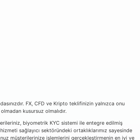
ndasınızdır. FX, CFD ve Kripto teklifinizin yalnızca onu
z olmadan kusursuz olmalıdır.
erileriniz, biyometrik KYC sistemi ile entegre edilmiş
e hizmeti sağlayıcı sektöründeki ortaklıklarımız sayesinde
uz müşterilerinize işlemlerini gerçekleştirmenin en iyi ve