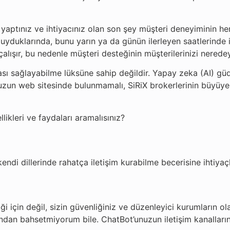
aptınız ve ihtiyacınız olan son şey müşteri deneyiminin her
uyduklarında, bunu yarın ya da günün ilerleyen saatlerinde i
 çalışır, bu nedenle müşteri desteğinin müşterilerinizi nerede
sı sağlayabilme lüksüne sahip değildir. Yapay zeka (AI) gü
uzun web sitesinde bulunmamalı, SiRiX brokerlerinin büyüye
ikleri ve faydaları aramalısınız?
endi dillerinde rahatça iletişim kurabilme becerisine ihtiyaçl
i için değil, sizin güvenliğiniz ve düzenleyici kurumların ola
ından bahsetmiyorum bile. ChatBot’unuzun iletişim kanalları