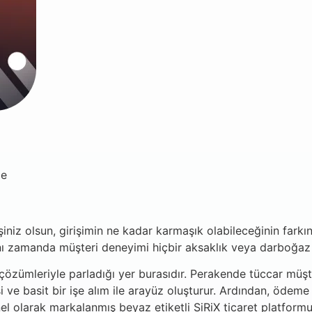
me
işiniz olsun, girişimin ne kadar karmaşık olabileceğinin farkı
 aynı zamanda müşteri deneyimi hiçbir aksaklık veya darboğa
i çözümleriyle parladığı yer burasıdır. Perakende tüccar müşt
i ve basit bir işe alım ile arayüz oluşturur. Ardından, ödem
l olarak markalanmış beyaz etiketli SiRiX ticaret platformun