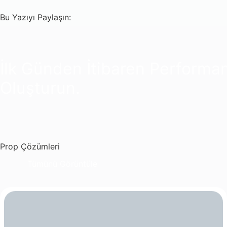
Bu Yazıyı Paylaşın:
İlk Günden İtibaren Performa
Oluşturun.
Prop Çözümleri
Tümünü Görüntüle