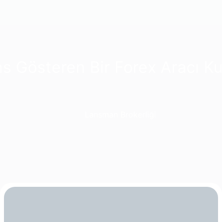
ns Gösteren Bir Forex Aracı 
Lansman Brokerliği