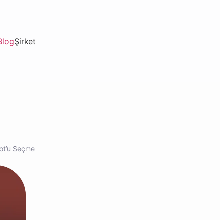
Blog
Şirket
bot’u Seçme