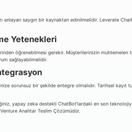
zı anlayan saygın bir kaynaktan edinilmelidir. Leverate Chat
me Yetenekleri
rinden öğrenebilmesi gerekir. Müşterilerinizin muhtemelen tica
yum sağlayabilmelidir.
ntegrasyon
inize sorunsuz bir şekilde entegre olmalıdır. Tarihsel kayı
ğiniz, yapay zeka destekli ChatBot’lardaki en son teknoloj
X Venture Anahtar Teslim Çözümüdür.